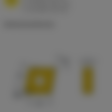
f
0.8 mm/r (0.5 - 1.1)
n
h
0.8 mm/r (0.5 - 1.1)
ex
v
65 m/min (90 - 50)
c
Ilustraciones técnicas