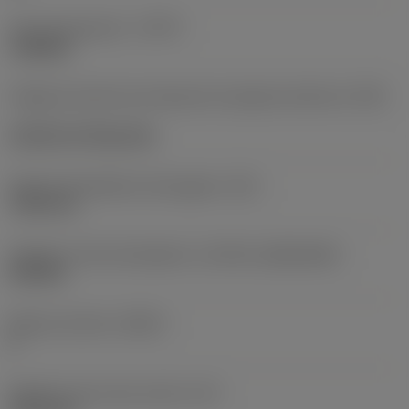
Tipo de operación
(CTPT)
roughing
Código de estilo de montaje de la plaquita (métrico)
(IFS)
Cylindrical fixing hole
Fijación del diámetro del agujero
(D1)
7,925 mm
Tamaño y forma de plaquita
(CUTINT_SIZESHAPE)
CN1906
Número de filos
(CEDC)
2
Diámetro de círculo inscrito
(IC)