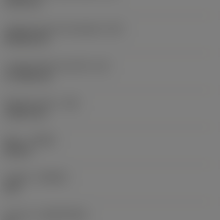
19,05 mm
Código de forma de plaquita
(SC)
Rhombic 80
Longitud efectiva del filo
(LE)
17,7439 mm
Radio de punta
(RE)
1,5875 mm
Mano
(HAND)
Neutral
Calidad
(GRADE)
235
Sustrato
(SUBSTRATE)