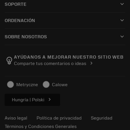
keyboard_arrow_down
SOPORTE
Todo el software
Servicio de atención al cliente
Reciclaje
keyboard_arrow_down
ORDENACIÓN
Distribuidores y especialistas
Reacondicionamiento
Cómo comprar
Guías y tutoriales
Tailor Made
keyboard_arrow_down
SOBRE NOSOTROS
Orden
Calculadoras y apps
Acerca de Sandvik Coromant
Volver
Catálogos y manuales
Manufacturing wellness
Rastrear su pedido
AYÚDANOS A MEJORAR NUESTRO SITIO WEB
emoji_objects
chevron_right
Comparte tus comentarios o ideas
Carrera
Solicitar un presupuesto
Negocio sostenible
Artículos
Metryczne
Calowe
Para prensas
chevron_right
Hungría | Polski
Aviso legal
Política de privacidad
Seguridad
Términos y Condiciones Generales