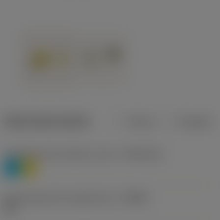
Datos del producto
Metros
Pulgadas
Clasificación de material, nivel 1
(TMC1ISO)
P
M
Denominación de rompevirutas
(CBMD)
HR