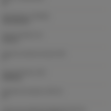
HC
Recubrimiento
(COATING)
CVD TiCN+TiN
Grosor de plaquita
(S)
6,35 mm
Ángulo de incidencia principal
(AN)
0 °
Peso del elemento
(WT)
0,0262 kg
Alojamiento de plaquita
(SSC_M)
19
Vista en sist. imperial de código de tamaño del