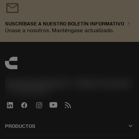
mail
chevron_right
SUSCRÍBASE A NUESTRO BOLETÍN INFORMATIVO
Únase a nosotros. Manténgase actualizado.
Sandvik Española S.A. - División Coromant
phone
+34919010275
keyboard_arrow_down
PRODUCTOS
Todas las herramientas