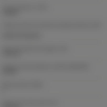
Tipo de operación
(CTPT)
roughing
Código de estilo de montaje de la plaquita (métrico)
(IFS)
Cylindrical fixing hole
Fijación del diámetro del agujero
(D1)
7,925 mm
Tamaño y forma de plaquita
(CUTINT_SIZESHAPE)
CN1906
Número de filos
(CEDC)
2
Diámetro de círculo inscrito
(IC)