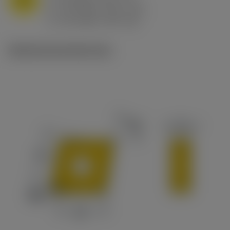
f
0.8 mm/r (0.5 - 1.1)
n
h
0.8 mm/r (0.5 - 1.1)
ex
v
65 m/min (90 - 50)
c
Ilustraciones técnicas