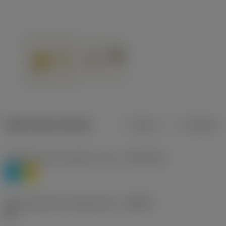
Datos del producto
Metros
Pulgadas
Clasificación de material, nivel 1
(TMC1ISO)
P
M
Denominación de rompevirutas
(CBMD)
HR