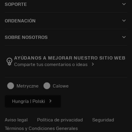
keyboard_arrow_down
SOPORTE
Todo el software
Servicio de atención al cliente
Reciclaje
keyboard_arrow_down
ORDENACIÓN
Distribuidores y especialistas
Reacondicionamiento
Cómo comprar
Guías y tutoriales
Tailor Made
keyboard_arrow_down
SOBRE NOSOTROS
Orden
Calculadoras y apps
Acerca de Sandvik Coromant
Volver
Catálogos y manuales
Manufacturing wellness
Rastrear su pedido
AYÚDANOS A MEJORAR NUESTRO SITIO WEB
emoji_objects
chevron_right
Comparte tus comentarios o ideas
Carrera
Solicitar un presupuesto
Negocio sostenible
Artículos
Metryczne
Calowe
Para prensas
chevron_right
Hungría | Polski
Aviso legal
Política de privacidad
Seguridad
Términos y Condiciones Generales