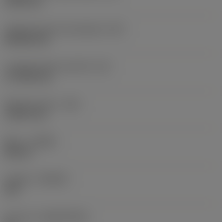
19,05 mm
Código de forma de plaquita
(SC)
Rhombic 80
Longitud efectiva del filo
(LE)
17,7439 mm
Radio de punta
(RE)
1,5875 mm
Mano
(HAND)
Neutral
Calidad
(GRADE)
235
Sustrato
(SUBSTRATE)