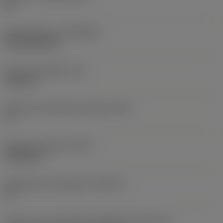
HC
Recubrimiento
(COATING)
CVD TiCN+TiN
Grosor de plaquita
(S)
6,35 mm
Ángulo de incidencia principal
(AN)
0 °
Peso del elemento
(WT)
0,0262 kg
Alojamiento de plaquita
(SSC_M)
19
Vista en sist. imperial de código de tamaño del