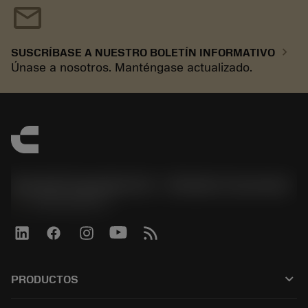
mail
chevron_right
SUSCRÍBASE A NUESTRO BOLETÍN INFORMATIVO
Únase a nosotros. Manténgase actualizado.
Sandvik Española S.A. - División Coromant
phone
+34919010275
keyboard_arrow_down
PRODUCTOS
Todas las herramientas