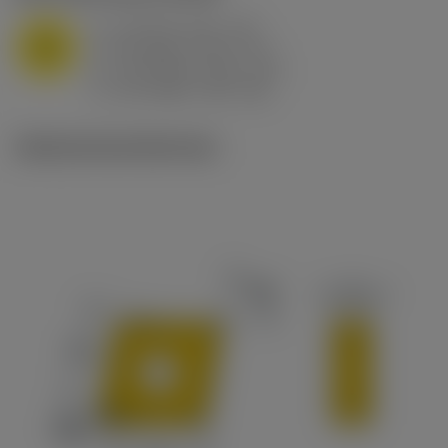
a
10 mm (2.4 - 13)
p
M
f
0.8 mm/r (0.5 - 1.1)
n
h
0.8 mm/r (0.5 - 1.1)
ex
v
65 m/min (90 - 50)
c
Ilustraciones técnicas