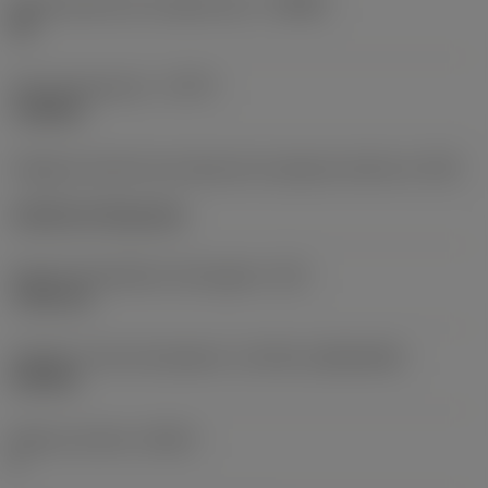
Denominación de rompevirutas
(CBMD)
HR
Tipo de operación
(CTPT)
roughing
Código de estilo de montaje de la plaquita (métrico)
(IFS)
Cylindrical fixing hole
Fijación del diámetro del agujero
(D1)
7,925 mm
Tamaño y forma de plaquita
(CUTINT_SIZESHAPE)
CN1906
Número de filos
(CEDC)
2