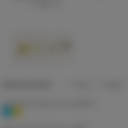
Datos del producto
Metros
Pulgadas
Clasificación de material, nivel 1
(TMC1ISO)
P
M