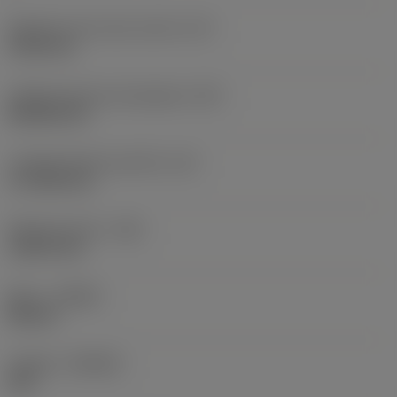
Diámetro de círculo inscrito
(IC)
19,05 mm
Código de forma de plaquita
(SC)
Rhombic 80
Longitud efectiva del filo
(LE)
17,7439 mm
Radio de punta
(RE)
1,5875 mm
Mano
(HAND)
Neutral
Calidad
(GRADE)
235