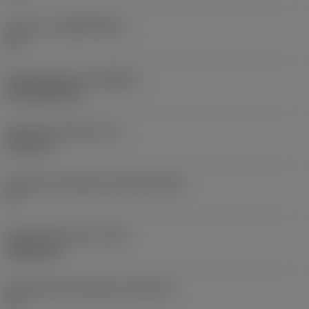
Sustrato
(SUBSTRATE)
HC
Recubrimiento
(COATING)
CVD TiCN+TiN
Grosor de plaquita
(S)
6,35 mm
Ángulo de incidencia principal
(AN)
0 °
Peso del elemento
(WT)
0,0262 kg
Alojamiento de plaquita
(SSC_M)
19