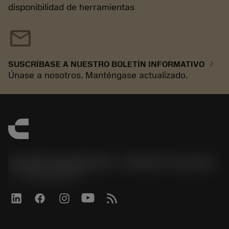
disponibilidad de herramientas
mail
chevron_right
SUSCRÍBASE A NUESTRO BOLETÍN INFORMATIVO
Únase a nosotros. Manténgase actualizado.
Sandvik Española S.A. - División Coromant
phone
+34919010275