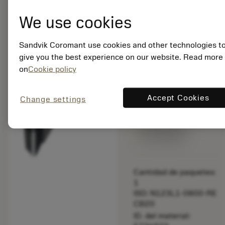
chevron_right
perfilado
We use cookies
bookmark
Guardar en la list
Sandvik Coromant use cookies and other technologies t
give you the best experience on our website. Read more
balance
Comparar produc
on
Cookie policy
Accept Cookies
Change settings
Precio en lista:
166.00 EUR
Disponible en
una semana
Cantidad de paquetes:
1
ISO: N123L1-0800-RE
CB20
ID. del material: