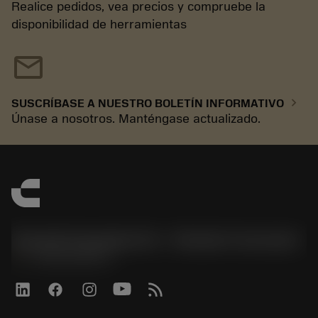
Realice pedidos, vea precios y compruebe la
disponibilidad de herramientas
mail
chevron_right
SUSCRÍBASE A NUESTRO BOLETÍN INFORMATIVO
Únase a nosotros. Manténgase actualizado.
Sandvik Española S.A. - División Coromant
phone
+34919010275