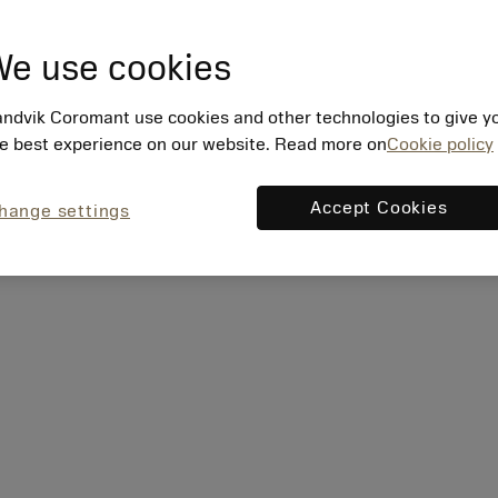
e use cookies
ndvik Coromant use cookies and other technologies to give y
e best experience on our website. Read more on
Cookie policy
Accept Cookies
hange settings