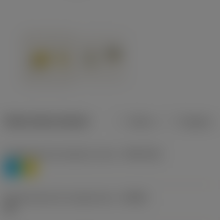
Datos del producto
Metros
Pulgadas
Clasificación de material, nivel 1
(TMC1ISO)
P
M
Denominación de rompevirutas
(CBMD)
HR