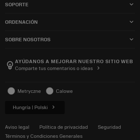
keyboard_arrow_down
SOPORTE
Todo el software
Servicio de atención al cliente
Reciclaje
keyboard_arrow_down
ORDENACIÓN
Distribuidores y especialistas
Reacondicionamiento
Cómo comprar
Guías y tutoriales
Tailor Made
keyboard_arrow_down
SOBRE NOSOTROS
Orden
Calculadoras y apps
Acerca de Sandvik Coromant
Volver
Catálogos y manuales
Manufacturing wellness
Rastrear su pedido
AYÚDANOS A MEJORAR NUESTRO SITIO WEB
emoji_objects
chevron_right
Comparte tus comentarios o ideas
Carrera
Solicitar un presupuesto
Negocio sostenible
Artículos
Metryczne
Calowe
Para prensas
chevron_right
Hungría | Polski
Aviso legal
Política de privacidad
Seguridad
Términos y Condiciones Generales