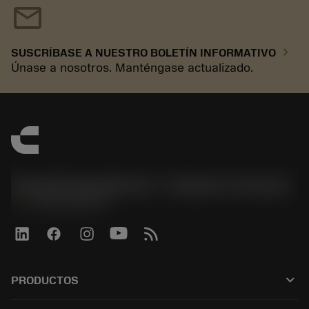
mail
chevron_right
SUSCRÍBASE A NUESTRO BOLETÍN INFORMATIVO
Únase a nosotros. Manténgase actualizado.
Sandvik Española S.A. - División Coromant
phone
+34919010275
keyboard_arrow_down
PRODUCTOS
Todas las herramientas