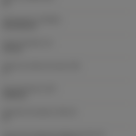
HC
Recubrimiento
(COATING)
CVD TiCN+TiN
Grosor de plaquita
(S)
6,35 mm
Ángulo de incidencia principal
(AN)
0 °
Peso del elemento
(WT)
0,0262 kg
Alojamiento de plaquita
(SSC_M)
19
Vista en sist. imperial de código de tamaño del