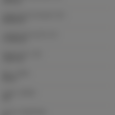
19,05 mm
Código de forma de plaquita
(SC)
Rhombic 80
Longitud efectiva del filo
(LE)
17,7439 mm
Radio de punta
(RE)
1,5875 mm
Mano
(HAND)
Neutral
Calidad
(GRADE)
235
Sustrato
(SUBSTRATE)