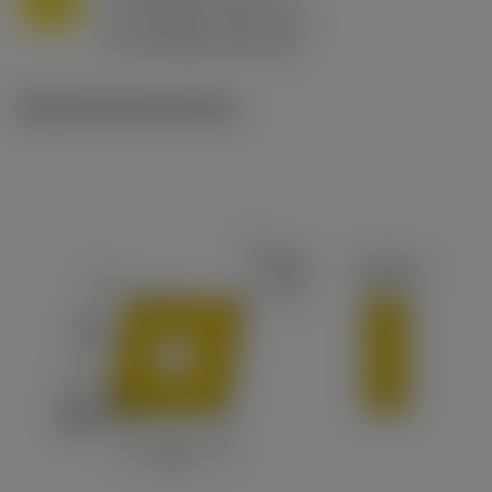
f
0.8 mm/r (0.5 - 1.1)
n
h
0.8 mm/r (0.5 - 1.1)
ex
v
65 m/min (90 - 50)
c
Ilustraciones técnicas