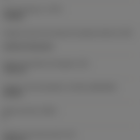
Tipo de operación
(CTPT)
roughing
Código de estilo de montaje de la plaquita (métrico)
(IFS)
Cylindrical fixing hole
Fijación del diámetro del agujero
(D1)
7,925 mm
Tamaño y forma de plaquita
(CUTINT_SIZESHAPE)
CN1906
Número de filos
(CEDC)
2
Diámetro de círculo inscrito
(IC)