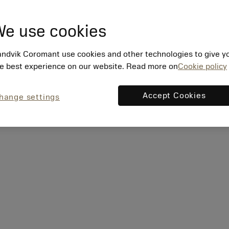
e use cookies
ndvik Coromant use cookies and other technologies to give y
e best experience on our website. Read more on
Cookie policy
Accept Cookies
hange settings