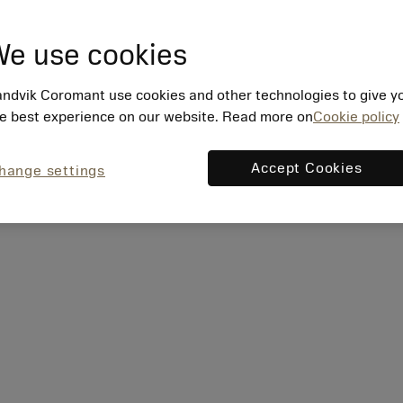
e use cookies
ndvik Coromant use cookies and other technologies to give y
e best experience on our website. Read more on
Cookie policy
Accept Cookies
hange settings