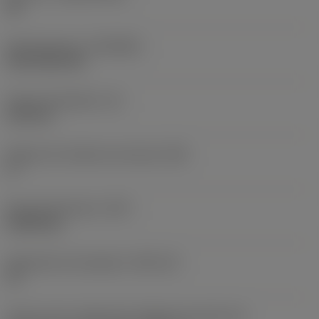
HC
Recubrimiento
(COATING)
CVD TiCN+TiN
Grosor de plaquita
(S)
6,35 mm
Ángulo de incidencia principal
(AN)
0 °
Peso del elemento
(WT)
0,0262 kg
Alojamiento de plaquita
(SSC_M)
19
Vista en sist. imperial de código de tamaño del