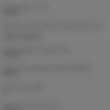
Tipo de operación
(CTPT)
roughing
Código de estilo de montaje de la plaquita (métrico)
(IFS)
Cylindrical fixing hole
Fijación del diámetro del agujero
(D1)
7,925 mm
Tamaño y forma de plaquita
(CUTINT_SIZESHAPE)
CN1906
Número de filos
(CEDC)
2
Diámetro de círculo inscrito
(IC)