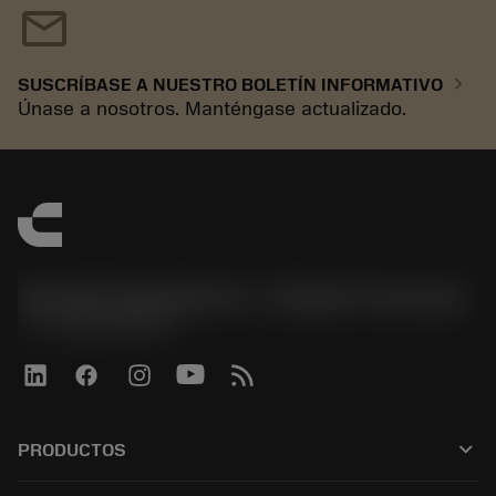
mail
chevron_right
SUSCRÍBASE A NUESTRO BOLETÍN INFORMATIVO
Únase a nosotros. Manténgase actualizado.
Sandvik Española S.A. - División Coromant
phone
+34919010275
keyboard_arrow_down
PRODUCTOS
Todas las herramientas