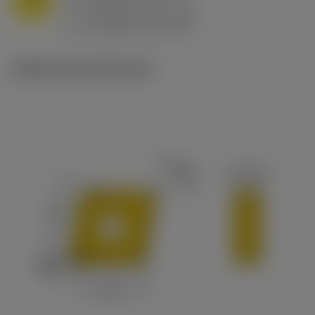
f
0.8 mm/r (0.5 - 1.1)
n
h
0.8 mm/r (0.5 - 1.1)
ex
v
65 m/min (90 - 50)
c
Ilustraciones técnicas