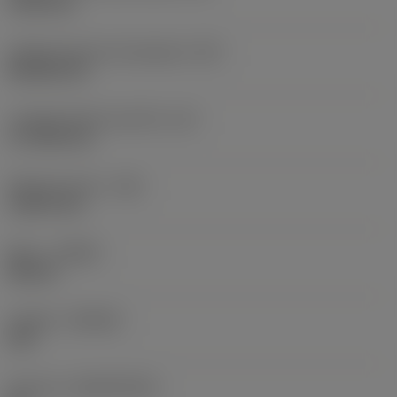
19,05 mm
Código de forma de plaquita
(SC)
Rhombic 80
Longitud efectiva del filo
(LE)
17,7439 mm
Radio de punta
(RE)
1,5875 mm
Mano
(HAND)
Neutral
Calidad
(GRADE)
235
Sustrato
(SUBSTRATE)