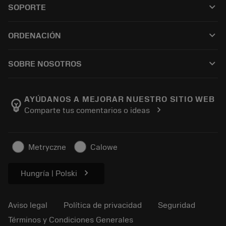
keyboard_arrow_down
SOPORTE
Todo el software
Servicio de atención al cliente
Reciclaje
keyboard_arrow_down
ORDENACIÓN
Distribuidores y especialistas
Reacondicionamiento
Cómo comprar
Guías y tutoriales
Tailor Made
keyboard_arrow_down
SOBRE NOSOTROS
Orden
Calculadoras y apps
Acerca de Sandvik Coromant
Volver
Catálogos y manuales
Manufacturing wellness
Rastrear su pedido
AYÚDANOS A MEJORAR NUESTRO SITIO WEB
emoji_objects
chevron_right
Comparte tus comentarios o ideas
Carrera
Solicitar un presupuesto
Negocio sostenible
Artículos
Metryczne
Calowe
Para prensas
chevron_right
Hungría | Polski
Aviso legal
Política de privacidad
Seguridad
Términos y Condiciones Generales