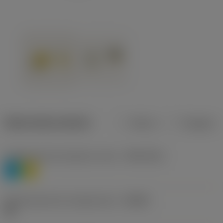
Datos del producto
Metros
Pulgadas
Clasificación de material, nivel 1
(TMC1ISO)
P
M
Denominación de rompevirutas
(CBMD)
HR