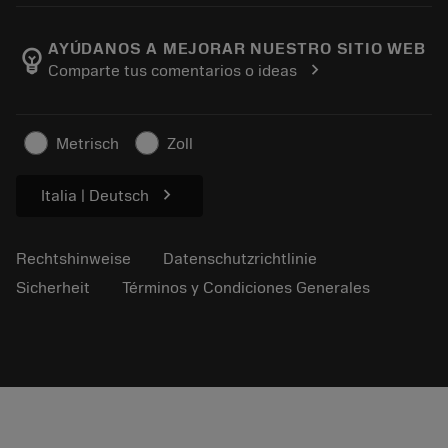
Karriere
In den Retouren-Warenkorb
Events und Schulungen
Über Sandvik Coromant
Verfolgen Sie Ihre Bestellung
Tool ID
AYÚDANOS A MEJORAR NUESTRO SITIO WEB
emoji_objects
chevron_right
Comparte tus comentarios o ideas
Finden Sie uns
FAQ
Für Presse
Kontakt
Sicherheitshinweise
Metrisch
Zoll
Nachhaltigkeit
chevron_right
Italia | Deutsch
Rechtshinweise
Datenschutzrichtlinie
Sicherheit
Términos y Condiciones Generales