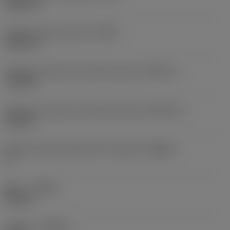
0,0079 in
Radio de punta derecha
(RER)
0,0079 in
Tolerancia inferior del radio de punta
(RETOLL)
-0,002 in
Tolerancia superior del radio de punta
(RETOLU)
0,002 in
Ángulo cuerpo del lado de la máquina
(BAMS)
0 °
Mano
(HAND)
Neutral
Calidad
(GRADE)