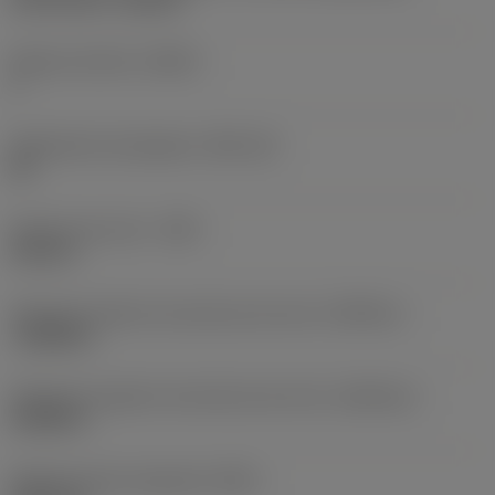
Q-Cut 151.2 -size 60
Número de filos
(CEDC)
1
Alojamiento de plaquita
(SSC_M)
60
Anchura de corte
(CW)
0,315 in
Tolerancia inferior de anchura de corte
(CWTOLL)
-0,0008 in
Tolerancia superior de anchura de corte
(CWTOLU)
0,0008 in
Radio de punta izquierda
(REL)