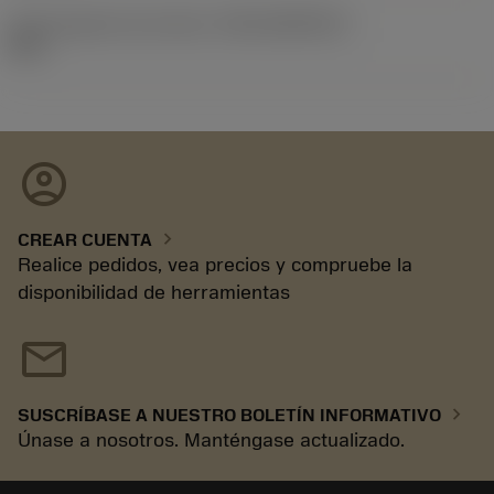
ID de paquete de emisión
(RELEASEPACK)
89.1
account_circle
chevron_right
CREAR CUENTA
Realice pedidos, vea precios y compruebe la
disponibilidad de herramientas
mail
chevron_right
SUSCRÍBASE A NUESTRO BOLETÍN INFORMATIVO
Únase a nosotros. Manténgase actualizado.