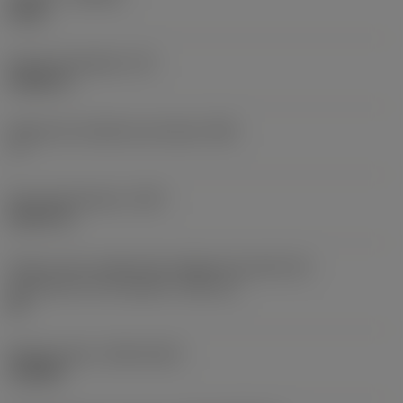
H13A
Grosor de plaquita
(S)
0,4062 in
Ángulo de incidencia principal
(AN)
7 °
Peso del elemento
(WT)
0,0197 lb
Vista en sist. imperial de código de tamaño del
alojamiento de la plaquita
(SSC_N)
60
Release date
(ValFrom20)
14/8/89