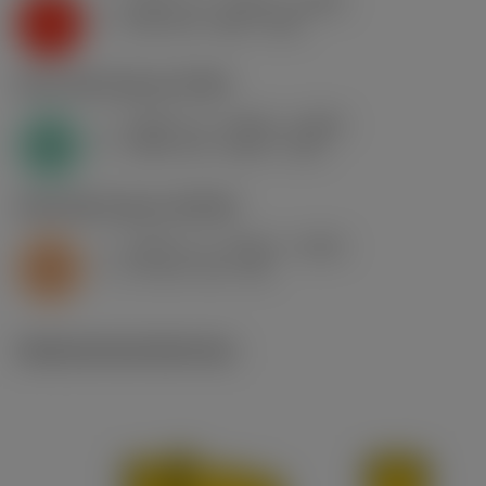
f
0.005 in/r (0.002 - 0.008)
n
K
v
220 sfm (240 - 205)
c
N1.3.C.AG
,
Dureza: 90 HB
f
0.005 in/r (0.002 - 0.008)
n
N
v
4950 sfm (6150 - 620)
c
S2.0.Z.AG
,
Dureza: 350 HB
f
0.005 in/r (0.002 - 0.008)
n
S
v
55 sfm (65 - 50)
c
Ilustraciones técnicas