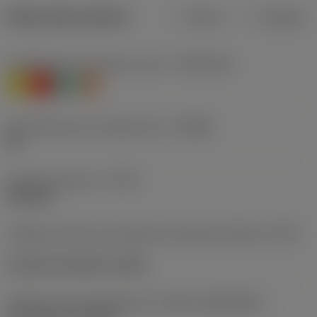
Datos del producto
Metros
Pulgadas
Clasificación de material, nivel 1
(TMC1ISO)
M
K
N
S
Denominación de rompevirutas
(CBMD)
4G
Tipo de operación
(CTPT)
finishing
Código de estilo de montaje de la plaquita (métrico)
(IFS)
Concave prismatic section
Tamaño y forma de plaquita
(CUTINT_SIZESHAPE)