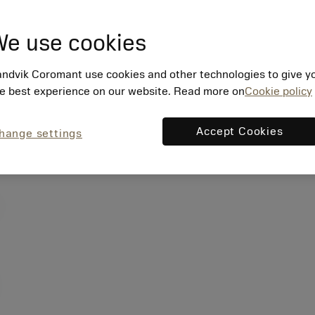
e use cookies
5 - 0.25)
5 - 60)
ndvik Coromant use cookies and other technologies to give y
- 2.3)
e best experience on our website. Read more on
Cookie policy
05 - 0.35)
5 - 45)
Accept Cookies
hange settings