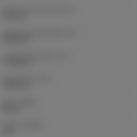
Diámetro de círculo inscrito
(IC)
19,05 mm
Código de forma de plaquita
(SC)
Rhombic 80
Longitud efectiva del filo
(LE)
17,7439 mm
Radio de punta
(RE)
1,5875 mm
Mano
(HAND)
Neutral
Calidad
(GRADE)
235