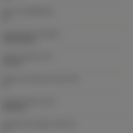
Sustrato
(SUBSTRATE)
HC
Recubrimiento
(COATING)
CVD TiCN+TiN
Grosor de plaquita
(S)
6,35 mm
Ángulo de incidencia principal
(AN)
0 °
Peso del elemento
(WT)
0,0262 kg
Alojamiento de plaquita
(SSC_M)
19