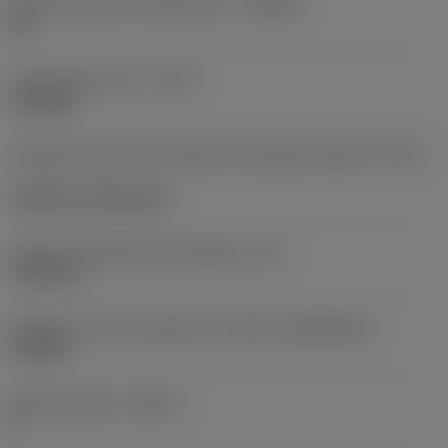
Denominación de rompevirutas
(CBMD)
HR
Tipo de operación
(CTPT)
roughing
Código de estilo de montaje de la plaquita (métrico)
(IFS)
Cylindrical fixing hole
Fijación del diámetro del agujero
(D1)
7,925 mm
Tamaño y forma de plaquita
(CUTINT_SIZESHAPE)
CN1906
Número de filos
(CEDC)
2