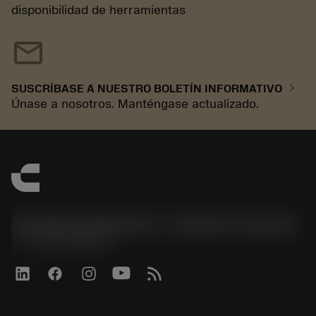
disponibilidad de herramientas
mail
chevron_right
SUSCRÍBASE A NUESTRO BOLETÍN INFORMATIVO
Únase a nosotros. Manténgase actualizado.
Sandvik Española S.A. - División Coromant
phone
+34919010275