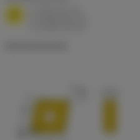
a
10 mm (2.4 - 13)
p
M
f
0.8 mm/r (0.5 - 1.1)
n
h
0.8 mm/r (0.5 - 1.1)
ex
v
65 m/min (90 - 50)
c
Ilustraciones técnicas