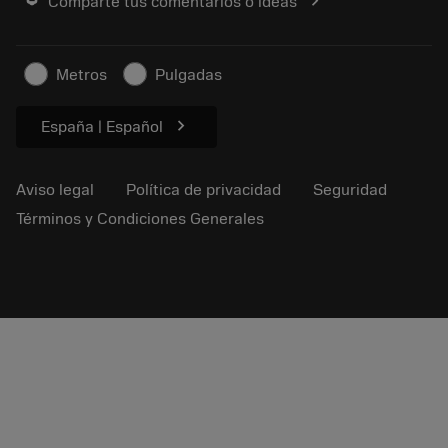
chevron_right
Comparte tus comentarios o ideas
Carrera
Solicitar un presupuesto
Negocio sostenible
Artículos
Metros
Pulgadas
Para prensas
chevron_right
España | Español
Aviso legal
Política de privacidad
Seguridad
Términos y Condiciones Generales