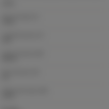
1,25 in
Altura de mango
(H)
1,18 in
Longitud funcional
(LF)
14 in
Anchura funcional
(WF)
0,875 in
Altura funcional
(HF)
0 in
Diámetro del cuerpo
(BD)
1,25 in