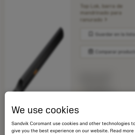
Top Lok, barra de
mandrinado para
chevron_right
ranurado
bookmark
Guardar en la list
balance
Comparar produc
Precio en lista:
307.00 EUR
Disponible en
una semana
We use cookies
Cantidad de paquetes:
1
Sandvik Coromant use cookies and other technologies t
ISO: SI-CTLHOR-
give you the best experience on our website. Read more