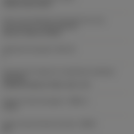
clamp on top of insert
Parte 2 de acoplamiento del elemento de corte,
identificadores
(CUTINT_MASTER)
Top-Lok -style 3L (TLG3L)
Alojamiento de plaquita
(SSC_M)
3
Dirección de la máquina en acoplamiento adaptador
(ADINTMS)
Cylindrical shank w/ 3 flats -inch: 1 1/4
Diámetro mínimo del agujero
(DMIN_1)
1,75 in
Ángulo cuerpo del lado de la pieza
(BAWS)
90 °