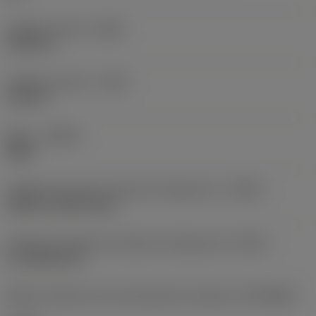
Voladizo mínimo
(OHN)
2,3531 in
Voladizo máximo
(OHX)
3,125 in
Mano
(HAND)
Right
Código de tipo de entrada de refrigerante
(CNSC)
without coolant entry
Código de modelo de salida de refrigerante
(CXSC)
no coolant exit
Máximo diametro de mecanizado de máquina
(DCONMS)