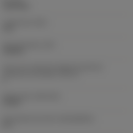
Par
(TQ)
3,6878 ftlbf
Longitud total
(OAL)
14 in
Peso del elemento
(WT)
4,5944 lb
Vista en sist. imperial de código de tamaño del
alojamiento de la plaquita
(SSC_N)
3
Release date
(ValFrom20)
23/3/87
ID de paquete de emisión
(RELEASEPACK)
87.1