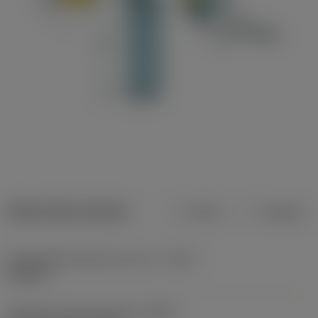
Datos del producto
Metros
Pulgadas
Profundidad máxima de corte
(CDX)
0,189 in
Código de tipo de sujeción
(MTP)