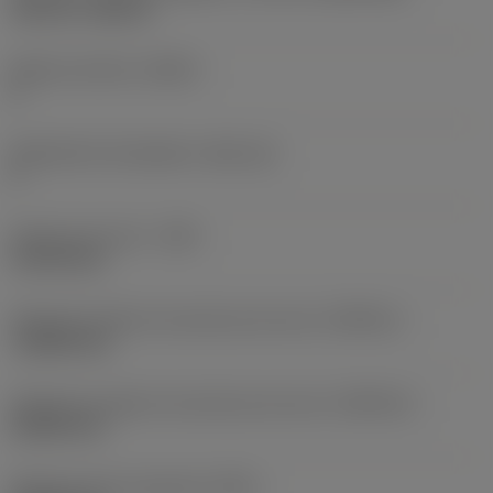
Top-Lok -style 2L
Número de filos
(CEDC)
2
Alojamiento de plaquita
(SSC_M)
2
Anchura de corte
(CW)
1,4732 mm
Tolerancia inferior de anchura de corte
(CWTOLL)
-0,0254 mm
Tolerancia superior de anchura de corte
(CWTOLU)
0,0254 mm
Radio de punta izquierda
(REL)