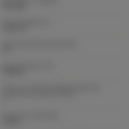
Recubrimiento
(COATING)
PVD TiAlN
Grosor de plaquita
(S)
5,5626 mm
Ángulo de incidencia principal
(AN)
10 °
Peso del elemento
(WT)
0,0024 kg
Vista en sist. imperial de código de tamaño del
alojamiento de la plaquita
(SSC_N)
2
Release date
(ValFrom20)
16/2/10