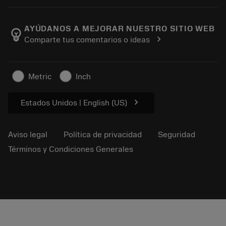
Empleo
Añadir a la cesta
Eventos y formación
Acerca de Sandvik Coromant
Seguimiento de su pedido
Tool ID
AYÚDANOS A MEJORAR NUESTRO SITIO WEB
emoji_objects
chevron_right
Comparte tus comentarios o ideas
Encuéntranos
FAQ
Para la prensa
Contacto
Información de seguridad
Metric
Inch
Sostenibilidad
chevron_right
Estados Unidos | English (US)
Aviso legal
Política de privacidad
Seguridad
Términos y Condiciones Generales