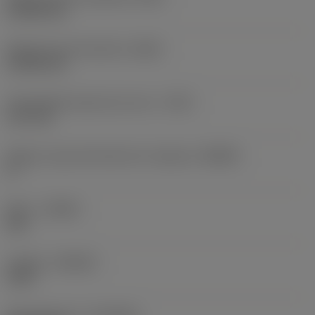
0,1905 mm
Radio de punta derecha
(RER)
0,1905 mm
Profundidad máxima de corte
(CDX)
1,27 mm
Ángulo cuerpo del lado de la máquina
(BAMS)
0 °
Mano
(HAND)
Left
Calidad
(GRADE)
1125