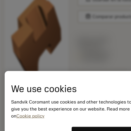
balance
Comparar produc
Precio en lista:
42.85 EUR
Disponible en
una semana
Cantidad de paquetes:
10
We use cookies
ISO: TLG-2058L 1125
Sandvik Coromant use cookies and other technologies t
ID. del material:
give you the best experience on our website. Read more
5846570
on
Cookie policy
EAN: 25846570
ANSI: TLG-2058L