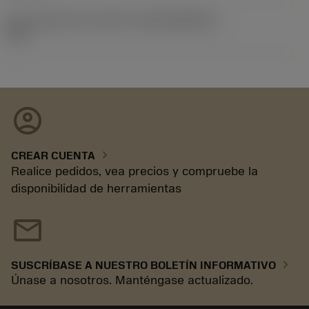
ID de paquete de emisión
(RELEASEPACK)
10.1
account_circle
chevron_right
CREAR CUENTA
Realice pedidos, vea precios y compruebe la
disponibilidad de herramientas
mail
chevron_right
SUSCRÍBASE A NUESTRO BOLETÍN INFORMATIVO
Únase a nosotros. Manténgase actualizado.