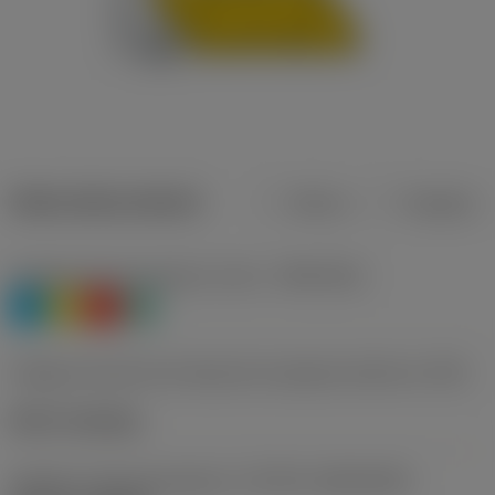
Datos del producto
Metros
Pulgadas
Clasificación de material, nivel 1
(TMC1ISO)
P
M
K
N
Código de estilo de montaje de la plaquita (métrico)
(IFS)
Notch clamping
Tamaño y forma de plaquita
(CUTINT_SIZESHAPE)