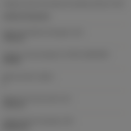
Código de estilo de montaje de la plaquita (métrico)
(IFS)
Cylindrical fixing hole
Fijación del diámetro del agujero
(D1)
7,925 mm
Tamaño y forma de plaquita
(CUTINT_SIZESHAPE)
CN1906
Número de filos
(CEDC)
2
Diámetro de círculo inscrito
(IC)
19,05 mm
Código de forma de plaquita
(SC)
Rhombic 80