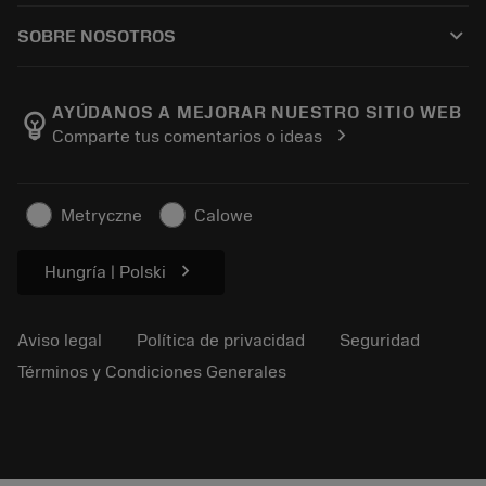
Cómo comprar
Guías y tutoriales
Tailor Made
keyboard_arrow_down
SOBRE NOSOTROS
Orden
Calculadoras y apps
Acerca de Sandvik Coromant
Volver
Catálogos y manuales
Manufacturing wellness
Rastrear su pedido
AYÚDANOS A MEJORAR NUESTRO SITIO WEB
emoji_objects
chevron_right
Comparte tus comentarios o ideas
Carrera
Solicitar un presupuesto
Negocio sostenible
Artículos
Metryczne
Calowe
Para prensas
chevron_right
Hungría | Polski
Aviso legal
Política de privacidad
Seguridad
Términos y Condiciones Generales