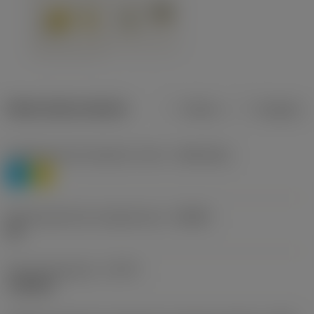
Datos del producto
Metros
Pulgadas
Clasificación de material, nivel 1
(TMC1ISO)
P
M
Denominación de rompevirutas
(CBMD)
HR
Tipo de operación
(CTPT)
roughing