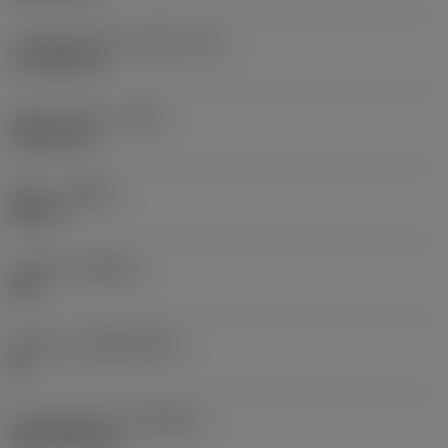
Longitud efectiva del filo
(LE)
17,7439 mm
Radio de punta
(RE)
1,5875 mm
Mano
(HAND)
Neutral
Calidad
(GRADE)
235
Sustrato
(SUBSTRATE)
HC
Recubrimiento
(COATING)
CVD TiCN+TiN