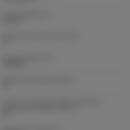
Grosor de plaquita
(S)
6,35 mm
Ángulo de incidencia principal
(AN)
0 °
Peso del elemento
(WT)
0,0262 kg
Alojamiento de plaquita
(SSC_M)
19
Vista en sist. imperial de código de tamaño del
alojamiento de la plaquita
(SSC_N)
3/4