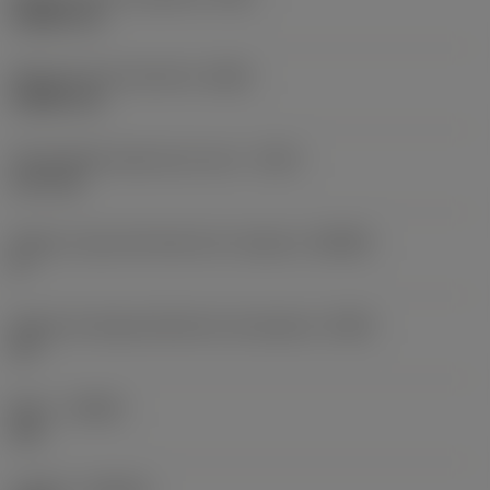
0,0889 mm
Radio de punta derecha
(RER)
0,0889 mm
Profundidad máxima de corte
(CDX)
1,27 mm
Ángulo cuerpo del lado de la máquina
(BAMS)
0 °
Ángulo de desprendimiento de plaquita
(GAN)
10 °
Mano
(HAND)
Left