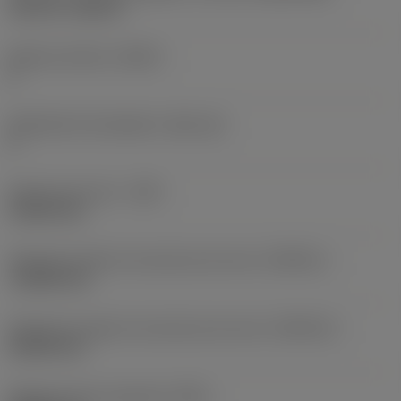
Top-Lok -style 2L
Número de filos
(CEDC)
2
Alojamiento de plaquita
(SSC_M)
2
Anchura de corte
(CW)
1,0414 mm
Tolerancia inferior de anchura de corte
(CWTOLL)
-0,0254 mm
Tolerancia superior de anchura de corte
(CWTOLU)
0,0254 mm
Radio de punta izquierda
(REL)