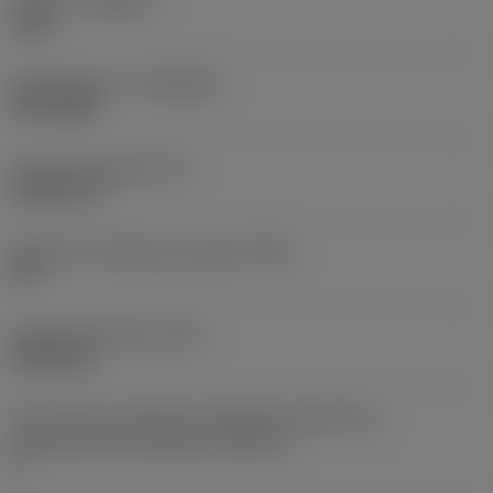
Calidad
(GRADE)
1125
Recubrimiento
(COATING)
PVD TiAlN
Grosor de plaquita
(S)
5,5626 mm
Ángulo de incidencia principal
(AN)
10 °
Peso del elemento
(WT)
0,0025 kg
Vista en sist. imperial de código de tamaño del
alojamiento de la plaquita
(SSC_N)
2