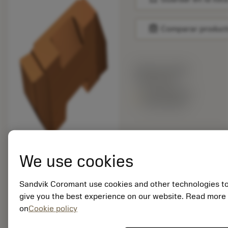
balance
Comparar produc
Precio en lista:
42.85 EUR
Disponible en
una semana
Cantidad de paquetes:
10
We use cookies
ISO: TLGP-2041L
1125
ID. del material:
Sandvik Coromant use cookies and other technologies t
5846581
give you the best experience on our website. Read more
EAN: 25846581
on
Cookie policy
ANSI: TLGP-2041L