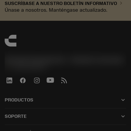
chevron_right
SUSCRÍBASE A NUESTRO BOLETÍN INFORMATIVO
Únase a nosotros. Manténgase actualizado.
Sandvik Española S.A. - División Coromant
phone
+34919010275
keyboard_arrow_down
PRODUCTOS
すべてのツール
keyboard_arrow_down
SOPORTE
すべてのソフトウェア
カスタマーサービス
リサイクル