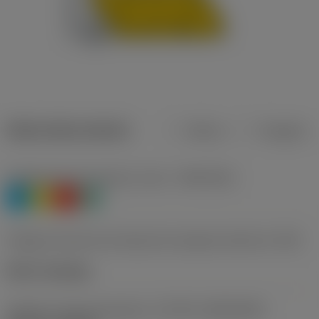
Datos del producto
Metros
Pulgadas
Clasificación de material, nivel 1
(TMC1ISO)
P
M
K
N
Código de estilo de montaje de la plaquita (métrico)
(IFS)
Notch clamping
Tamaño y forma de plaquita
(CUTINT_SIZESHAPE)