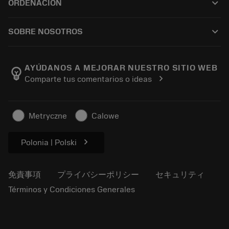
keyboard_arrow_down
ORDENACIÓN
販売店および専門家
再生処理
購入方法
ガイドとチュートリアル
テーラーメード
keyboard_arrow_down
SOBRE NOSOTROS
注文
計算ツールとアプリ
サンドビック・コロマントについて
戻る
カタログおよびハンドブック
Manufacturing Wellness
注文を追跡する
AYÚDANOS A MEJORAR NUESTRO SITIO WEB
emoji_objects
chevron_right
Comparte tus comentarios o ideas
経歴
見積もりを作成する
サステナブルな事業
記事
Metryczne
Calowe
プレス用
chevron_right
Polonia | Polski
免責事項
プライバシーポリシー
セキュリティ
Términos y Condiciones Generales