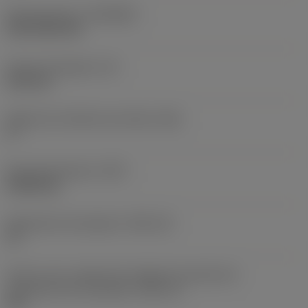
Recubrimiento
(COATING)
CVD TiCN+TiN
Grosor de plaquita
(S)
6,35 mm
Ángulo de incidencia principal
(AN)
0 °
Peso del elemento
(WT)
0,0262 kg
Alojamiento de plaquita
(SSC_M)
19
Vista en sist. imperial de código de tamaño del
alojamiento de la plaquita
(SSC_N)
3/4