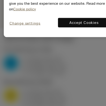
235
give you the best experience on our website. Read more
on
Cookie policy
Representación
deployed_code
Mostrar modelo 3D
remove
add
genérica
shopping_cart
Añadir
Accept Cookies
Change settings
Valores iniciales
(KAPR
95 deg
)
P2.1.Z.AN
,
Dureza: 175 HB
a
10 mm (2.4 - 13)
p
P
f
0.8 mm/r (0.5 - 1.1)
n
h
0.8 mm/r (0.5 - 1.1)
ex
v
75 m/min (95 - 60)
c
M1.0.Z.AQ
,
Dureza: 200 HB
a
10 mm (2.4 - 13)
p
M
f
0.8 mm/r (0.5 - 1.1)
n
h
0.8 mm/r (0.5 - 1.1)
ex
v
65 m/min (90 - 50)