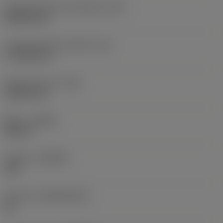
Código de forma de plaquita
(SC)
Rhombic 80
Longitud efectiva del filo
(LE)
17,7439 mm
Radio de punta
(RE)
1,5875 mm
Mano
(HAND)
Neutral
Calidad
(GRADE)
235
Sustrato
(SUBSTRATE)
HC