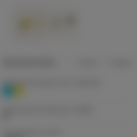
Datos del producto
Metros
Pulgadas
Clasificación de material, nivel 1
(TMC1ISO)
P
M
Denominación de rompevirutas
(CBMD)
HR
Tipo de operación
(CTPT)