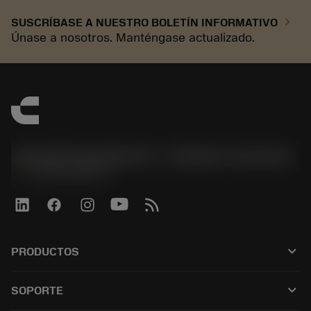
chevron_right
SUSCRÍBASE A NUESTRO BOLETÍN INFORMATIVO
Únase a nosotros. Manténgase actualizado.
Sandvik Española S.A. - División Coromant
phone
+34919010275
keyboard_arrow_down
PRODUCTOS
Todas las herramientas
keyboard_arrow_down
SOPORTE
Todo el software