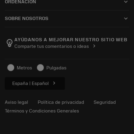
keyboard_arrow_down
ORDENACIÓN
Reacondicionamiento
Tailor Made
Cómo comprar
Conocimientos
Catálogos
keyboard_arrow_down
SOBRE NOSOTROS
Orden
Aprendizaje electrónico
Empleo
Añadir a la cesta
Eventos y formación
Acerca de Sandvik Coromant
Seguimiento de su pedido
Tool ID
AYÚDANOS A MEJORAR NUESTRO SITIO WEB
emoji_objects
chevron_right
Comparte tus comentarios o ideas
Encuéntranos
FAQ
Para la prensa
Contacto
Información de seguridad
Metros
Pulgadas
Sostenibilidad
chevron_right
España | Español
Aviso legal
Política de privacidad
Seguridad
Términos y Condiciones Generales