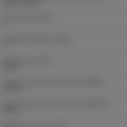
Top-Lok -style 4R
Número de filos
(CEDC)
2
Alojamiento de plaquita
(SSC_M)
4
Anchura de corte
(CW)
0,189 in
Tolerancia inferior de anchura de corte
(CWTOLL)
-0,001 in
Tolerancia superior de anchura de corte
(CWTOLU)
0,001 in
Radio de punta izquierda
(REL)