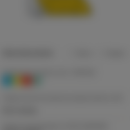
Datos del producto
Metros
Pulgadas
Clasificación de material, nivel 1
(TMC1ISO)
P
M
K
N
Código de estilo de montaje de la plaquita (métrico)
(IFS)
Notch clamping
Tamaño y forma de plaquita
(CUTINT_SIZESHAPE)