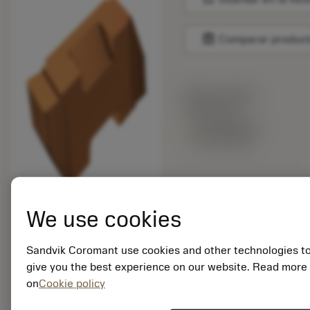
balance
Comparar produc
Precio en lista:
64.60 EUR
Disponible en
una semana
Cantidad de paquetes:
10
We use cookies
ISO: TLGP-4189R
1125
ID. del material:
Sandvik Coromant use cookies and other technologies t
5753128
give you the best experience on our website. Read more
EAN: 12312064
on
Cookie policy
ANSI: TLGP-4189R