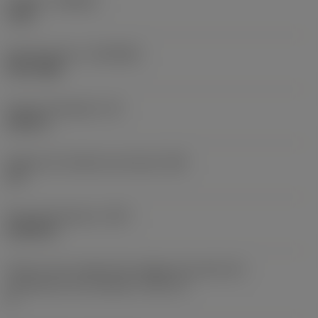
Calidad
(GRADE)
1125
Recubrimiento
(COATING)
PVD TiAlN
Grosor de plaquita
(S)
0,453 in
Ángulo de incidencia principal
(AN)
10 °
Peso del elemento
(WT)
0,0399 lb
Vista en sist. imperial de código de tamaño del
alojamiento de la plaquita
(SSC_N)
4