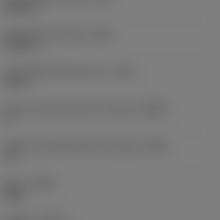
0,0225 in
Radio de punta derecha
(RER)
0,0225 in
Profundidad máxima de corte
(CDX)
0,25 in
Ángulo cuerpo del lado de la máquina
(BAMS)
0 °
Ángulo de desprendimiento de plaquita
(GAN)
10 °
Mano
(HAND)
Right