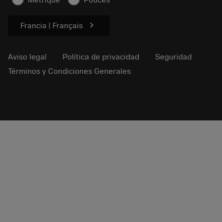
Métrique
Pouces
Para prensas
chevron_right
Francia | Français
Aviso legal
Política de privacidad
Seguridad
Términos y Condiciones Generales