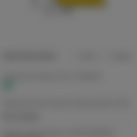
Datos del producto
Metros
Pulgadas
Clasificación de material, nivel 1
(TMC1ISO)
N
Código de estilo de montaje de la plaquita (métrico)
(IFS)
Notch clamping
Tamaño y forma de plaquita
(CUTINT_SIZESHAPE)