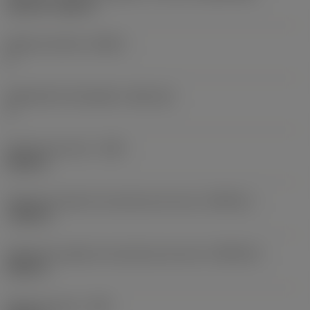
Top-Lok -style 3L
Número de filos
(CEDC)
2
Alojamiento de plaquita
(SSC_M)
3
Anchura de corte
(CW)
0,062 in
Tolerancia inferior de anchura de corte
(CWTOLL)
-0,001 in
Tolerancia superior de anchura de corte
(CWTOLU)
0,001 in
Radio de punta
(RE)