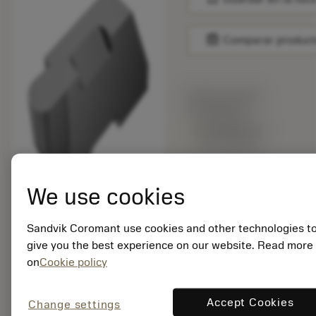
balance
Comparar produc
Precio en lista:
37.50 EUR
Disponible en
una semana
We use cookies
Cantidad de paquetes:
10
ISO: TLR-3031L H13A
Sandvik Coromant use cookies and other technologies t
give you the best experience on our website. Read more
ID. del material:
on
Cookie policy
5753458
EAN: 80009602
ANSI: TLR-3031L
Accept Cookies
Change settings