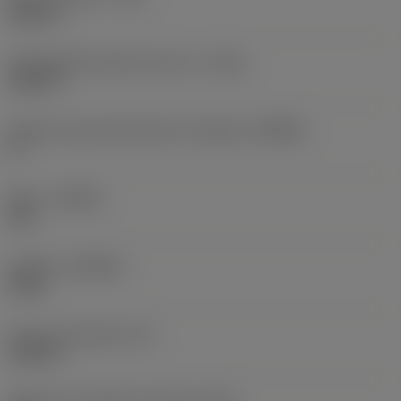
0,031 in
Profundidad máxima de corte
(CDX)
0,094 in
Ángulo cuerpo del lado de la máquina
(BAMS)
0 °
Mano
(HAND)
Left
Calidad
(GRADE)
H13A
Grosor de plaquita
(S)
0,344 in