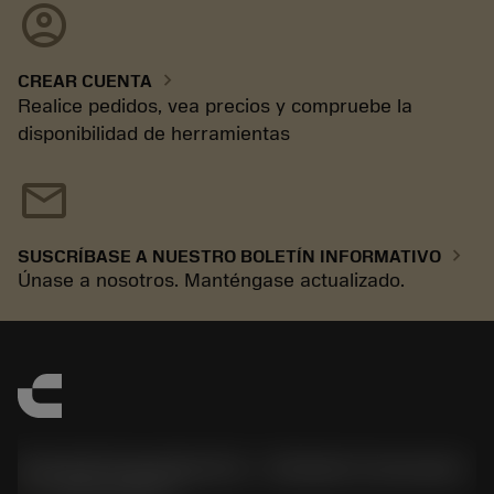
account_circle
chevron_right
CREAR CUENTA
Realice pedidos, vea precios y compruebe la
disponibilidad de herramientas
mail
chevron_right
SUSCRÍBASE A NUESTRO BOLETÍN INFORMATIVO
Únase a nosotros. Manténgase actualizado.
Sandvik Española S.A. - División Coromant