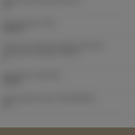
Ángulo de incidencia principal
(AN)
10 °
Peso del elemento
(WT)
0,0207 lb
Vista en sist. imperial de código de tamaño del
alojamiento de la plaquita
(SSC_N)
3
Release date
(ValFrom20)
26/1/87
ID de paquete de emisión
(RELEASEPACK)
87.1