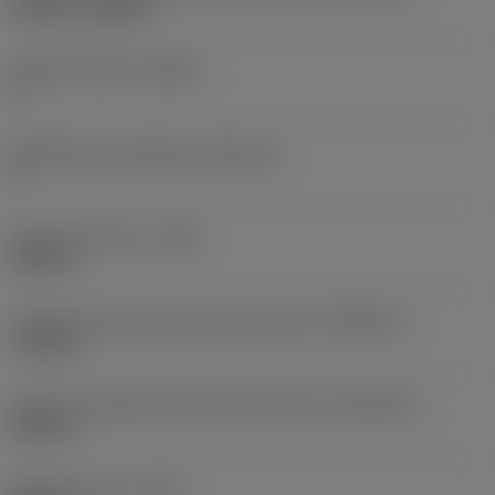
Top-Lok -style 3L
Número de filos
(CEDC)
2
Alojamiento de plaquita
(SSC_M)
3
Anchura de corte
(CW)
0,062 in
Tolerancia inferior de anchura de corte
(CWTOLL)
-0,001 in
Tolerancia superior de anchura de corte
(CWTOLU)
0,001 in
Radio de punta
(RE)