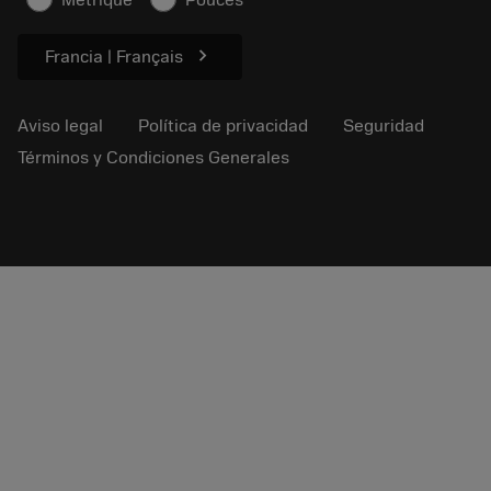
Métrique
Pouces
Para prensas
chevron_right
Francia | Français
Aviso legal
Política de privacidad
Seguridad
Términos y Condiciones Generales