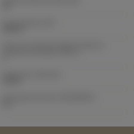
Ángulo de incidencia principal
(AN)
10 °
Peso del elemento
(WT)
0,0207 lb
Vista en sist. imperial de código de tamaño del
alojamiento de la plaquita
(SSC_N)
3
Release date
(ValFrom20)
26/1/87
ID de paquete de emisión
(RELEASEPACK)
87.1