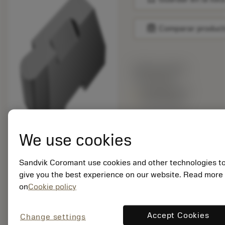
balance
Comparar produc
Precio en lista:
37.50 EUR
Disponible en
una semana
We use cookies
Cantidad de paquetes:
10
ISO: TLR-3031L H13A
Sandvik Coromant use cookies and other technologies t
give you the best experience on our website. Read more
ID. del material:
on
Cookie policy
5753458
EAN: 80009602
ANSI: TLR-3031L
Accept Cookies
Change settings