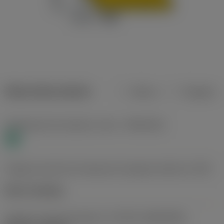
Datos del producto
Metros
Pulgadas
Clasificación de material, nivel 1
(TMC1ISO)
N
Código de estilo de montaje de la plaquita (métrico)
(IFS)
Notch clamping
Tamaño y forma de plaquita
(CUTINT_SIZESHAPE)