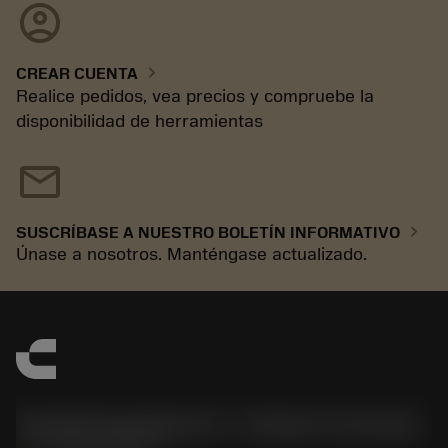
account_circle
chevron_right
CREAR CUENTA
Realice pedidos, vea precios y compruebe la
disponibilidad de herramientas
mail
chevron_right
SUSCRÍBASE A NUESTRO BOLETÍN INFORMATIVO
Únase a nosotros. Manténgase actualizado.
Sandvik Española S.A. - División Coromant