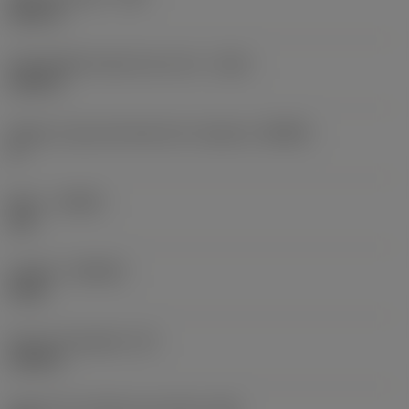
0,031 in
Profundidad máxima de corte
(CDX)
0,094 in
Ángulo cuerpo del lado de la máquina
(BAMS)
0 °
Mano
(HAND)
Left
Calidad
(GRADE)
H13A
Grosor de plaquita
(S)
0,344 in