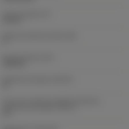
Grosor de plaquita
(S)
6,35 mm
Ángulo de incidencia principal
(AN)
0 °
Peso del elemento
(WT)
0,0262 kg
Alojamiento de plaquita
(SSC_M)
19
Vista en sist. imperial de código de tamaño del
alojamiento de la plaquita
(SSC_N)
3/4