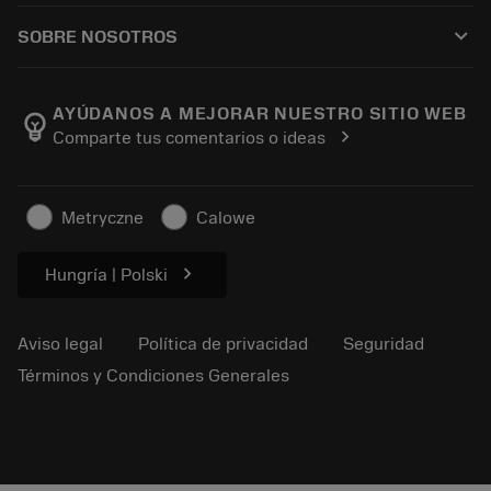
Cómo comprar
Guías y tutoriales
Tailor Made
keyboard_arrow_down
SOBRE NOSOTROS
Orden
Calculadoras y apps
Acerca de Sandvik Coromant
Volver
Catálogos y manuales
Manufacturing wellness
Rastrear su pedido
AYÚDANOS A MEJORAR NUESTRO SITIO WEB
emoji_objects
chevron_right
Comparte tus comentarios o ideas
Carrera
Solicitar un presupuesto
Negocio sostenible
Artículos
Metryczne
Calowe
Para prensas
chevron_right
Hungría | Polski
Aviso legal
Política de privacidad
Seguridad
Términos y Condiciones Generales