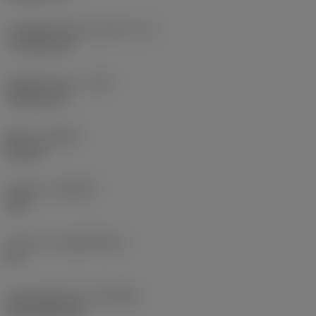
Longitud efectiva del filo
(LE)
17,7439 mm
Radio de punta
(RE)
1,5875 mm
Mano
(HAND)
Neutral
Calidad
(GRADE)
235
Sustrato
(SUBSTRATE)
HC
Recubrimiento
(COATING)
CVD TiCN+TiN