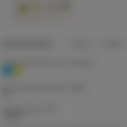
Datos del producto
Metros
Pulgadas
Clasificación de material, nivel 1
(TMC1ISO)
P
M
Denominación de rompevirutas
(CBMD)
HR
Tipo de operación
(CTPT)
roughing