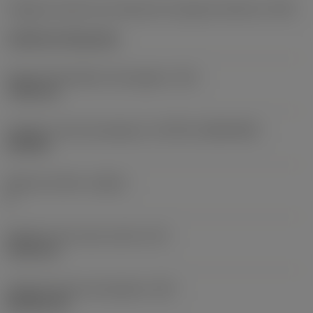
Código de estilo de montaje de la plaquita (métrico)
(IFS)
Cylindrical fixing hole
Fijación del diámetro del agujero
(D1)
7,925 mm
Tamaño y forma de plaquita
(CUTINT_SIZESHAPE)
CN1906
Número de filos
(CEDC)
2
Diámetro de círculo inscrito
(IC)
19,05 mm
Código de forma de plaquita
(SC)
Rhombic 80