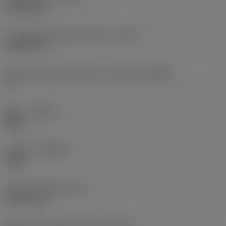
0,7874 mm
Profundidad máxima de corte
(CDX)
2,3876 mm
Ángulo cuerpo del lado de la máquina
(BAMS)
0 °
Mano
(HAND)
Right
Calidad
(GRADE)
H13A
Grosor de plaquita
(S)
8,7376 mm