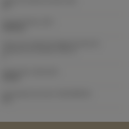
Ángulo de incidencia principal
(AN)
10 °
Peso del elemento
(WT)
0,0094 kg
Vista en sist. imperial de código de tamaño del
alojamiento de la plaquita
(SSC_N)
3
Release date
(ValFrom20)
26/1/87
ID de paquete de emisión
(RELEASEPACK)
87.1