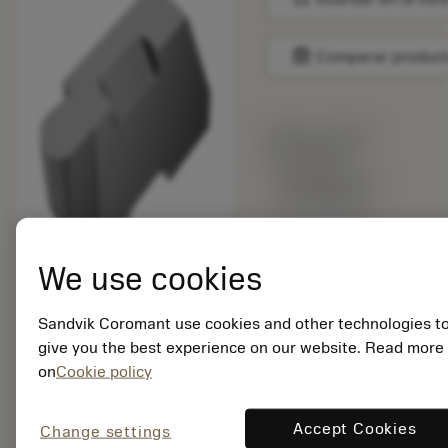
balance
Comparar produc
Precio en lista:
37.50 EUR
Disponible en
una semana
We use cookies
Cantidad de paquetes:
10
ISO: TLR-3031R H13A
Sandvik Coromant use cookies and other technologies t
give you the best experience on our website. Read more
ID. del material:
on
Cookie policy
5753430
EAN: 80007287
ANSI: TLR-3031R
Accept Cookies
Change settings