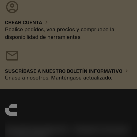
account_circle
chevron_right
CREAR CUENTA
Realice pedidos, vea precios y compruebe la
disponibilidad de herramientas
mail
chevron_right
SUSCRÍBASE A NUESTRO BOLETÍN INFORMATIVO
Únase a nosotros. Manténgase actualizado.
Sandvik Española S.A. - División Coromant