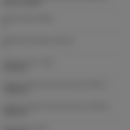
Top-Lok -style 3R
Número de filos
(CEDC)
2
Alojamiento de plaquita
(SSC_M)
3
Anchura de corte
(CW)
1,5748 mm
Tolerancia inferior de anchura de corte
(CWTOLL)
-0,0254 mm
Tolerancia superior de anchura de corte
(CWTOLU)
0,0254 mm
Radio de punta
(RE)