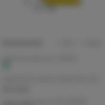
Datos del producto
Metros
Pulgadas
Clasificación de material, nivel 1
(TMC1ISO)
N
Código de estilo de montaje de la plaquita (métrico)
(IFS)
Notch clamping
Tamaño y forma de plaquita
(CUTINT_SIZESHAPE)