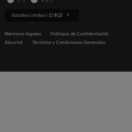
ミリ
インチ
Durabilité
chevron_right
Estados Unidos | 日本語
Mentions légales
Politique de Confidentialité
Sécurité
Términos y Condiciones Generales