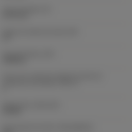
Grosor de plaquita
(S)
8,7376 mm
Ángulo de incidencia principal
(AN)
10 °
Peso del elemento
(WT)
0,0089 kg
Vista en sist. imperial de código de tamaño del
alojamiento de la plaquita
(SSC_N)
3
Release date
(ValFrom20)
25/9/08
ID de paquete de emisión
(RELEASEPACK)