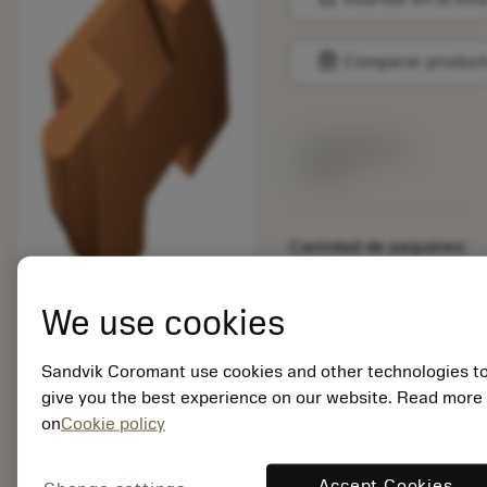
balance
Comparar produc
Disponibile a
stock
Cantidad de paquetes:
10
ISO: TLRP-3062L
We use cookies
1125
ID. del material:
5753521
Sandvik Coromant use cookies and other technologies t
EAN: 12312204
give you the best experience on our website. Read more
ANSI: TLRP-3062L
on
Cookie policy
1125
Representación
Accept Cookies