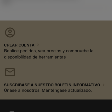
08.2
account_circle
chevron_right
CREAR CUENTA
Realice pedidos, vea precios y compruebe la
disponibilidad de herramientas
mail
chevron_right
SUSCRÍBASE A NUESTRO BOLETÍN INFORMATIVO
Únase a nosotros. Manténgase actualizado.