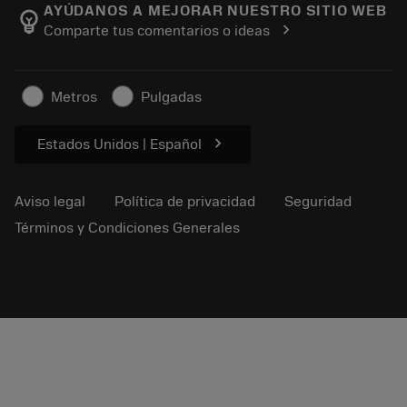
Manufacturing wellness
Rastrear su pedido
AYÚDANOS A MEJORAR NUESTRO SITIO WEB
emoji_objects
chevron_right
Comparte tus comentarios o ideas
Carrera
Solicitar un presupuesto
Negocio sostenible
Artículos
Metros
Pulgadas
Para prensas
chevron_right
Estados Unidos | Español
Aviso legal
Política de privacidad
Seguridad
Términos y Condiciones Generales