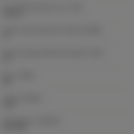
Profundidad máxima de corte
(CDX)
3,81 mm
Ángulo cuerpo del lado de la máquina
(BAMS)
0 °
Ángulo de desprendimiento de plaquita
(GAN)
10 °
Mano
(HAND)
Left
Calidad
(GRADE)
1125
Recubrimiento
(COATING)
PVD TiAlN