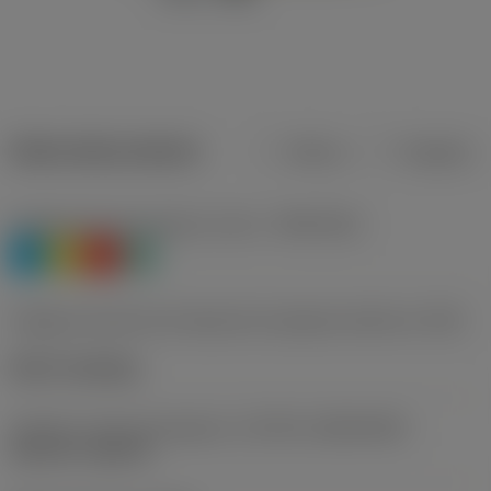
Datos del producto
Metros
Pulgadas
Clasificación de material, nivel 1
(TMC1ISO)
P
M
K
N
Código de estilo de montaje de la plaquita (métrico)
(IFS)
Notch clamping
Tamaño y forma de plaquita
(CUTINT_SIZESHAPE)
Top-Lok -style 3L