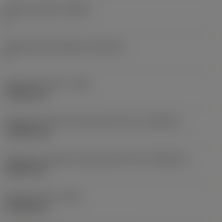
Número de filos
(CEDC)
2
Alojamiento de plaquita
(SSC_M)
3
Anchura de corte
(CW)
3,1496 mm
Tolerancia inferior de anchura de corte
(CWTOLL)
-0,0254 mm
Tolerancia superior de anchura de corte
(CWTOLU)
0,0254 mm
Radio de punta
(RE)
1,5748 mm