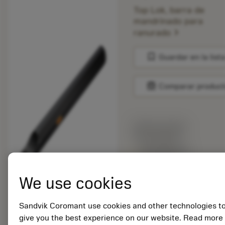
Top Lok, barra de
mandrinado para
chevron_right
ranurado
bookmark
Guardar en la list
balance
Comparar produc
Precio en lista:
307.00 EUR
Disponible en
una semana
We use cookies
Cantidad de paquetes:
1
Sandvik Coromant use cookies and other technologies t
ISO: SI-CTLHOR-
give you the best experience on our website. Read more