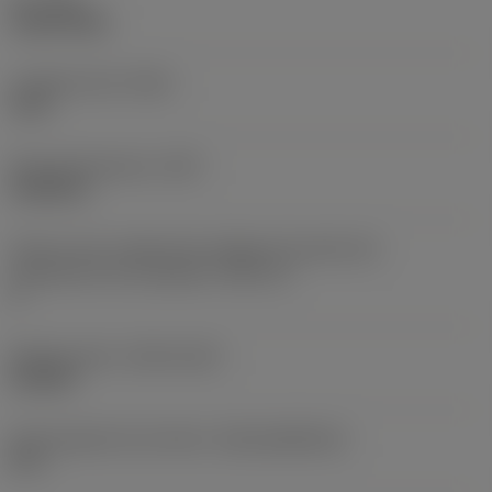
Par
(TQ)
3,6878 ftlbf
Longitud total
(OAL)
14 in
Peso del elemento
(WT)
4,5944 lb
Vista en sist. imperial de código de tamaño del
alojamiento de la plaquita
(SSC_N)
3
Release date
(ValFrom20)
23/3/87
ID de paquete de emisión
(RELEASEPACK)
87.1