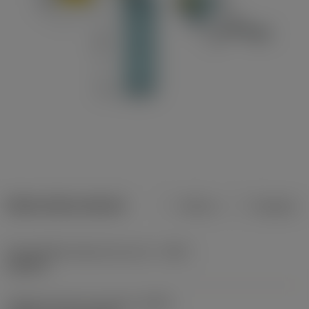
Datos del producto
Metros
Pulgadas
Profundidad máxima de corte
(CDX)
0,189 in
Código de tipo de sujeción
(MTP)