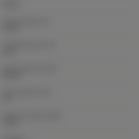
1,25 in
Altura de mango
(H)
1,18 in
Longitud funcional
(LF)
14 in
Anchura funcional
(WF)
0,875 in
Altura funcional
(HF)
0 in
Diámetro del cuerpo
(BD)
1,25 in