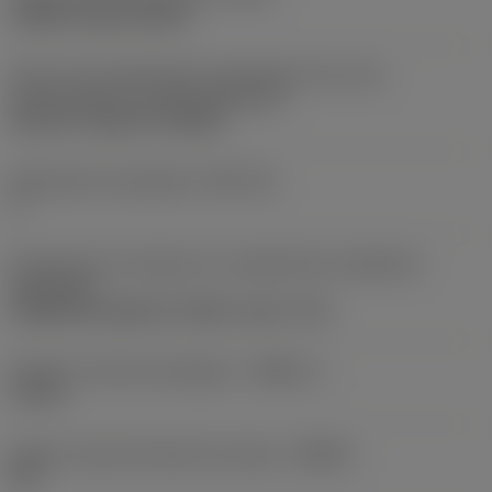
clamp on top of insert
Parte 2 de acoplamiento del elemento de corte,
identificadores
(CUTINT_MASTER)
Top-Lok -style 3L (TLG3L)
Alojamiento de plaquita
(SSC_M)
3
Dirección de la máquina en acoplamiento adaptador
(ADINTMS)
Cylindrical shank w/ 3 flats -inch: 1 1/4
Diámetro mínimo del agujero
(DMIN_1)
1,75 in
Ángulo cuerpo del lado de la pieza
(BAWS)
90 °