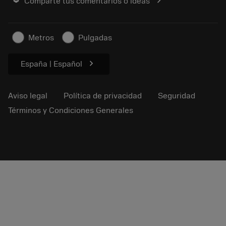
chevron_right
Comparte tus comentarios o ideas
Carrera
Solicitar un presupuesto
Negocio sostenible
Artículos
Metros
Pulgadas
Para prensas
chevron_right
España | Español
Aviso legal
Política de privacidad
Seguridad
Términos y Condiciones Generales