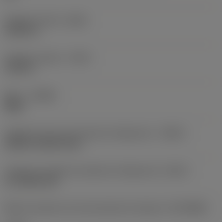
Voladizo mínimo
(OHN)
2,3531 in
Voladizo máximo
(OHX)
3,125 in
Mano
(HAND)
Right
Código de tipo de entrada de refrigerante
(CNSC)
without coolant entry
Código de modelo de salida de refrigerante
(CXSC)
no coolant exit
Máximo diametro de mecanizado de máquina
(DCONMS)