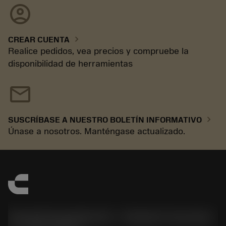
account_circle
chevron_right
CREAR CUENTA
Realice pedidos, vea precios y compruebe la
disponibilidad de herramientas
mail
chevron_right
SUSCRÍBASE A NUESTRO BOLETÍN INFORMATIVO
Únase a nosotros. Manténgase actualizado.
Sandvik Española S.A. - División Coromant