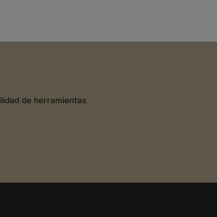
ilidad de herramientas