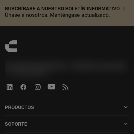
chevron_right
SUSCRÍBASE A NUESTRO BOLETÍN INFORMATIVO
Únase a nosotros. Manténgase actualizado.
Sandvik Española S.A. - División Coromant
phone
+34919010275
keyboard_arrow_down
PRODUCTOS
Todas las herramientas
keyboard_arrow_down
SOPORTE
Todo el software