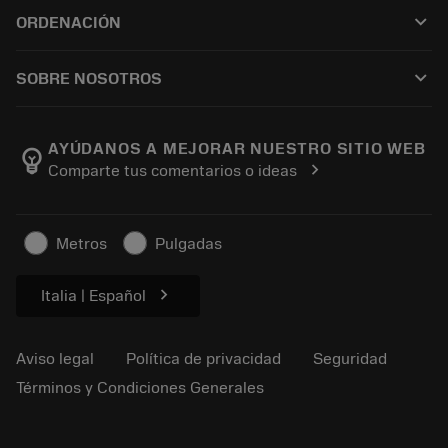
Servicio de atención al cliente
Reciclaje
keyboard_arrow_down
ORDENACIÓN
Distribuidores y especialistas
Reacondicionamiento
Cómo comprar
Guías y tutoriales
Tailor Made
keyboard_arrow_down
SOBRE NOSOTROS
Orden
Calculadoras y apps
Acerca de Sandvik Coromant
Volver
Catálogos y manuales
Manufacturing wellness
Rastrear su pedido
AYÚDANOS A MEJORAR NUESTRO SITIO WEB
emoji_objects
chevron_right
Comparte tus comentarios o ideas
Carrera
Solicitar un presupuesto
Negocio sostenible
Artículos
Metros
Pulgadas
Para prensas
chevron_right
Italia | Español
Aviso legal
Política de privacidad
Seguridad
Términos y Condiciones Generales