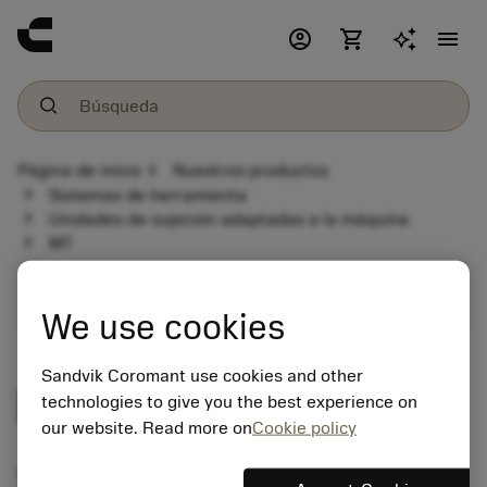
account_circle
shopping_cart
menu
chevron_right
Página de inicio
Nuestros productos
chevron_right
Sistemas de herramienta
chevron_right
Unidades de sujeción adaptadas a la máquina
chevron_right
MT
expand_more
Unidades de sujeción adaptadas a la máquina
We use cookies
Sandvik Coromant use cookies and other
MT
technologies to give you the best experience on
our website. Read more on
Cookie policy
Tool holder programme