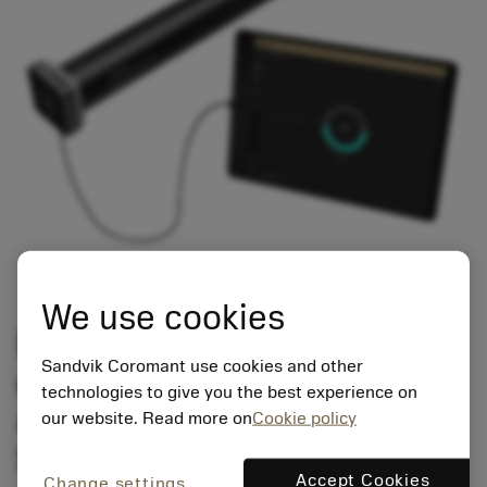
We use cookies
Racionalice la supervisión
Sandvik Coromant use cookies and other
del reglaje y el estado de los
technologies to give you the best experience on
adaptadores de torneado
our website. Read more on
Cookie policy
Silent Tools™.
Accept Cookies
Change settings