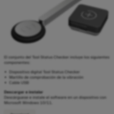
El conjunto del Tool Status Checker incluye los siguientes
componentes:
Dispositivo digital Tool Status Checker
Martillo de comprobación de la vibración
Cable USB
Descargar e instalar
Descárguese e instale el software en un dispositivo con
Microsoft Windows 10/11.