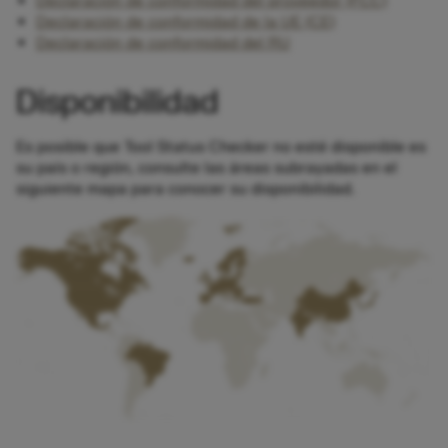
Declaración de conformidad del proveedor (FCC)
Declaración de conformidad de la UE (CE)
Declaración de conformidad del RU
Disponibilidad
Es posible que Tool Status Checker no esté disponible es
su país o región, consulte las áreas subrayadas en el
siguiente mapa para conocer su disponibilidad.