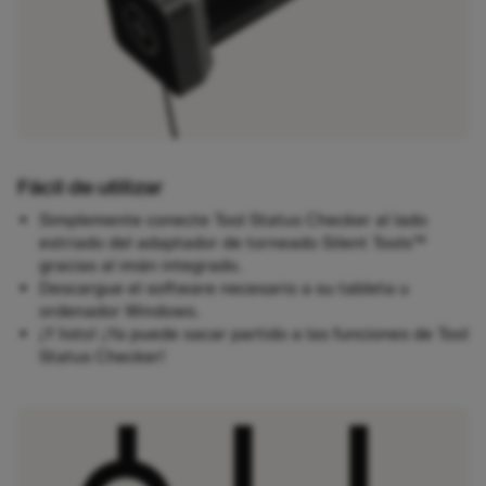
Fácil de utilizar
Simplemente conecte Tool Status Checker al lado
estriado del adaptador de torneado Silent Tools™
gracias al imán integrado.
Descargue el software necesario a su tableta u
ordenador Windows.
¡Y listo! ¡Ya puede sacar partido a las funciones de Tool
Status Checker!