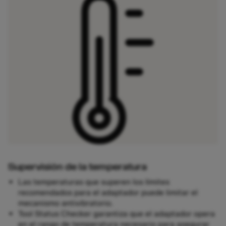
Supervisión de la temperatura
Las temperaturas que superen los límites
recomendados para el adaptador puede limitar el
mecanismo antivibratorio.
Tool Status Checker garantiza que el adaptador opera
en el rango de temperatura necesario para asegurar