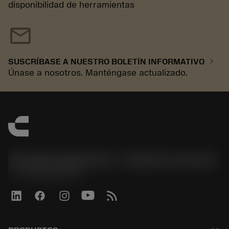
disponibilidad de herramientas
mail
chevron_right
SUSCRÍBASE A NUESTRO BOLETÍN INFORMATIVO
Únase a nosotros. Manténgase actualizado.
Sandvik Española S.A. - División Coromant
phone
+34919010275