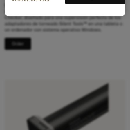
Mejore la precisión del reglaje y garantice el buen estado
de la herramienta con el dispositivo digital Tool Status
Checker, diseñado para una supervisión perfecta de los
adaptadores de torneado Silent Tools™ en una tableta o
un ordenador con sistema operativo Windows.
Order