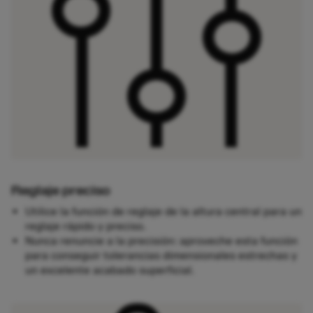
Reglaje preciso
Utilice la función de reglaje de la altura central para un
reglaje rápido y preciso.
Nunca renuncie a la precisión: aproveche esta función
para conseguir tolerancias dimensionales estrechas y
un excelente acabado superficial.