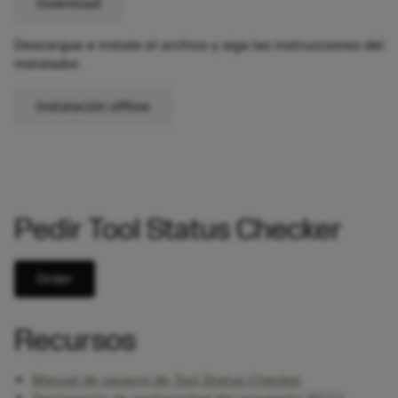
Download
Descargue e instale el archivo y siga las instrucciones del
instalador.
Instalación offline
Pedir Tool Status Checker
Order
Recursos
Manual de usuario de Tool Status Checker