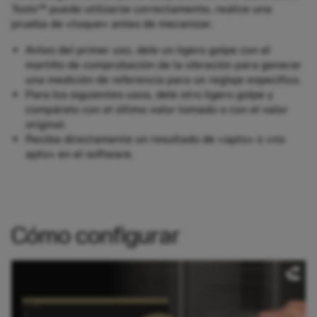
Tools™ puede utilizarse correctamente, realice una
prueba de «toque» antes de mecanizar.
Antes del primer uso, dele un ligero golpe con el
martillo de comprobación de la vibración para generar
una medición de referencia para un reglaje específico.
Para los siguientes usos, dele otro ligero golpe y
compárelo con el último valor tomado o con el valor
original.
Reciba directamente un resultado de «apto» o «no
apto» en el software.
Cómo configurar