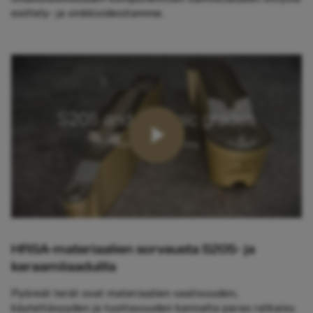
esittely- ja vinkkivideoitamme.
HRSA-materiaalien sorvausta S205- ja
keraamilaaduilla
Pyöreät terät ovat materiaalien vaativuuden,
käytettävyyden ja tuottavuuden kannalta paras ratkaisu