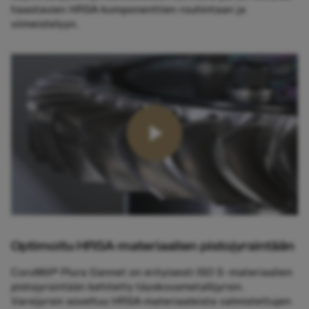
haastavien HRSA-komponenttien rouhintaan ja
viimeistelyyn.
Optimoitu HRSA-materiaalien pistojyrsintään
CoroMill® Plura Gannet on erityisesti ISO S ‑materiaalien
pistojyrsintään kehitetty täyskovametallijyrsin.
Varsijyrsin soveltuu HRSA-materiaaleista valmistettujen