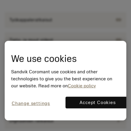
link
Työkappaleratkaisut
link
Tieto- ja muut videot
We use cookies
link
Artikkelit
Sandvik Coromant use cookies and other
technologies to give you the best experience on
link
Julkaisut
our website. Read more on
Cookie policy
chevron_right
Palvelut
Accept Cookies
Change settings
chevron_right
Digitaaliset ratkaisut