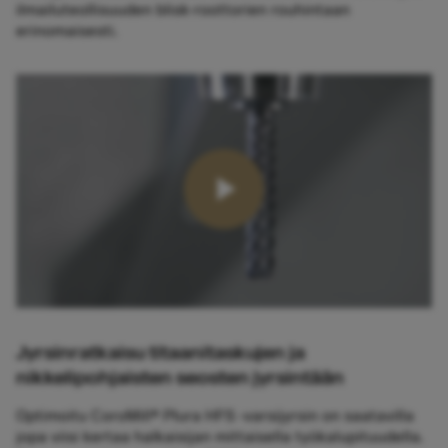
ilmailuteollisuuden blisk-roottorien rouhintaan
erinomaisesti.
Jyrsinratkaisu titaanitaskujen ja
nikkelipohjaisten seosten jyrsintään
Optimoitu CoroMill® Plura HFS ‑varsijyrsin on saatavilla
jopa viisi kertaa halkaisijan mittaisella työkalupituudella.