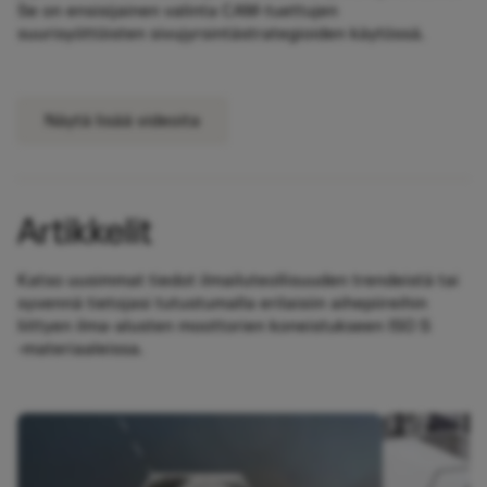
Se on ensisijainen valinta CAM-tuettujen
suurisyöttöisten sivujyrsintästrategioiden käytössä.
Näytä lisää videoita
Artikkelit
Katso uusimmat tiedot ilmailuteollisuuden trendeistä tai
syvennä tietojasi tutustumalla erilaisiin aihepiireihin
liittyen ilma-alusten moottorien koneistukseen ISO S
‑materiaaleissa.