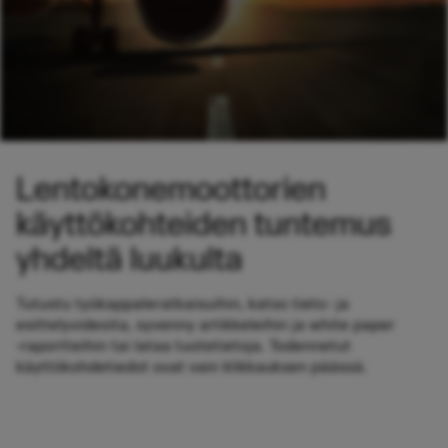
Lentokonemoottorien
käyttökohteiden tuntemus
yhdeltä luukulta
Tutustu työkappaleratkaisuihin, katso tieto- ja
esittelyvideoita, syvenny artikkeleihin ja white paper
‑raportteihin tai lataa tuotetietoja. Todennetut
käyttökohdetiedot ovat vain klikkauksen päässä.