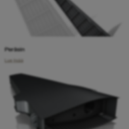
Peräsin
Lue lisää