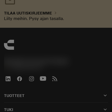
mail
chevron_right
TILAA UUTISKIRJEEMME
Liity meihin. Pysy ajan tasalla.
Sandvik Coromant Finland
phone
+358942451675
keyboard_arrow_down
TUOTTEET
Kaikki työkalut
keyboard_arrow_down
TUKI