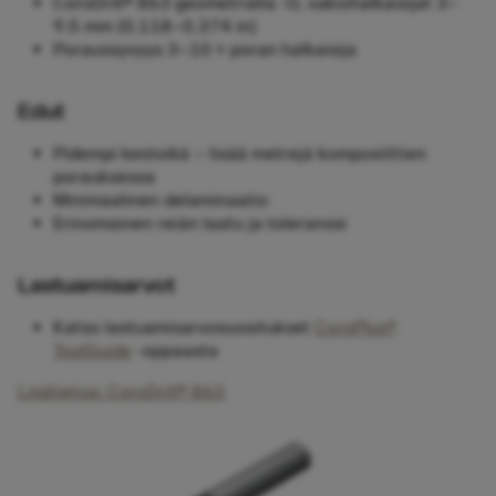
CoroDrill® 863 geometrialla -O, vakiohalkaisijat 3–
9.5 mm (0.118–0.374 in)
Poraussyvyys 3–10 × poran halkaisija
Edut
Pidempi kestoikä – lisää metrejä komposiittien
porauksessa
Minimaalinen delaminaatio
Erinomainen reiän laatu ja toleranssi
Lastuamisarvot
Katso lastuamisarvosuositukset
CoroPlus®
ToolGuide
-oppaasta
Lisätietoa: CoroDrill® 863