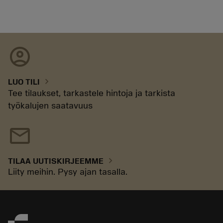
account_circle
chevron_right
LUO TILI
Tee tilaukset, tarkastele hintoja ja tarkista
työkalujen saatavuus
mail
chevron_right
TILAA UUTISKIRJEEMME
Liity meihin. Pysy ajan tasalla.