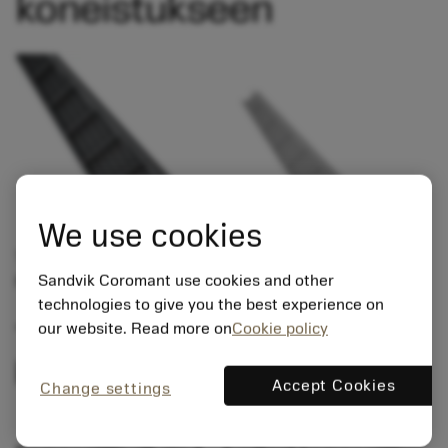
koneistukseen
We use cookies
Tämän tyyppisten rakenneosien koneistuksen
päähaasteita ovat reiät, sivusärmät ja pinnat.
Sandvik Coromant use cookies and other
technologies to give you the best experience on
our website. Read more on
Cookie policy
Työkaluratkaisut peräsimen
koneistukseen
Accept Cookies
Change settings