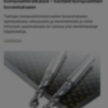
Komposiittiratkaisut – tuotteet komposiittien
koneistukseen
Tiettyjen komposiittimateriaalien koneistukseen
optimoiduista ratkaisuista ja menetelmistä ja niihin
liittyvistä vaatimuksista on tulossa yhä merkittävämpi
kilpailutekijä.
Lisätietoa