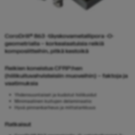
CoroDrill® 863 -täyskovametallipora -O-
geometrialla – korkealaatuisia reikiä
komposiitteihin, pitkä kestoikä
Reikien koneistus CFRP:hen
(hiilikuituvahvisteisiin muoveihin) – faktoja ja
vaatimuksia
Yhdensuuntaiset ja kudotut hiilikuidut
Minimaalinen kuitujen delaminaatio
Hyvä pinnankarheus ja mittatarkkuus
Ratkaisut