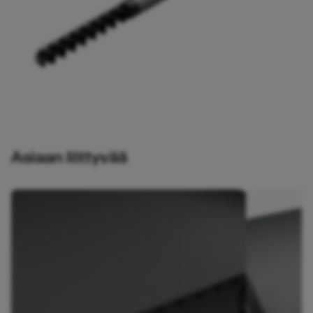
Asiaan liittyvää