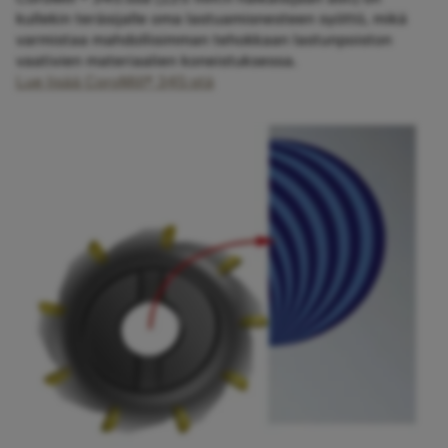
kullekin teräsijalle oma lastuamisnesteen syöttö, mikä
varmistaa mahdollisimman tehokkaan lastunpoiston
vaativien materiaalien koneistuksessa.
Lue lisää CoroMill® 345:stä