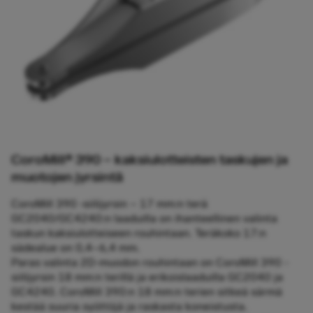
CoroMill® 390 – kaksiulotteisten taskujen ja
muotojen jyrsintä
CoroMill 390 ‑siilijyrsin – 17 mm:n terä
GC2040/GC4240:n laaduilla on ihanteellinen valinta
taskun kaksiulotteiseen rouhintaan. Teräkoko 17:n
sädealue on 0,4–6,4 mm.
Paras valinta 2D-muodon rouhintaan on CoroMill 390 -
siilijyrsin 18 mm:n terillä ja erikoislaaduilla GC2040 ja
GC4240. CoroMill 390:n 18 mm:n terien sitkeä särmä
kestää suuria syöttöjä ja raskasta koneistusta.