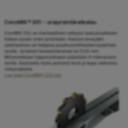
CoroMill ® 331 – urajyrsintäratkaisu
CoroMill 331 on ihanteellinen ratkaisu laskusiivekkeen
kiskon syvien urien jyrsintään. Halutun leveyden
asettaminen on helppoa jousikuormitteisten kasettien
avulla. Jyrsimen leveystoleranssi on 0.01 mm.
Mittatarkkaan lopputulokseen päästään H-toleranssin
terillä. Saatavilla myös pyöreitä teriä ja laaja valikoima
nirkonsäteitä.
Lue lisää CoroMill® 331:stä