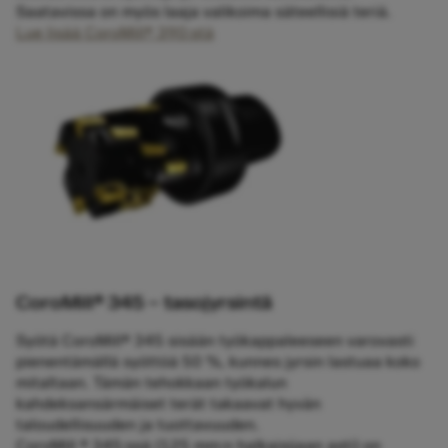
Saatavissa on myös laaja valikoima säteellisiä teriä.
Lue lisää CoroMill® 390:stä
CoroMill® 345 – tasojyrsintä
Syötä CoroMill® 345 sisään työkappaleeseen varovasti
pienentämällä syöttöä 50 %, kunnes jyrsin lastuaa koko
mitaltaan. Tämän tehokkaan työkalun
kahdeksansärmäiset terät takaavat hyvän
taloudellisuuden ja tuottavuuden.
CoroMill ® 345:ssä (125 mm:n halkaisijaan asti) on