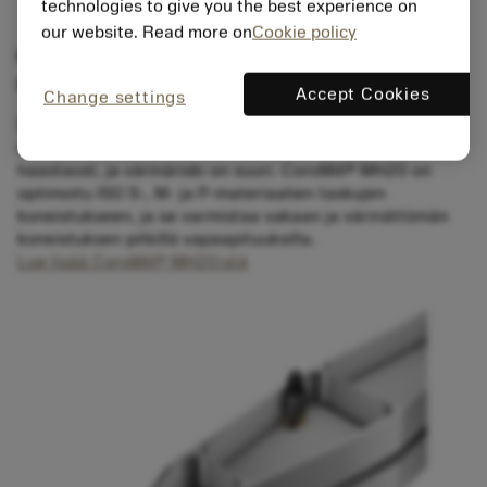
technologies to give you the best experience on
our website. Read more on
Cookie policy
CoroMill® MH20 – taskujen koneistusta
suurella syötöllä
Accept Cookies
Change settings
Syvien, etenkin kapeiden taskujen jyrsinnässä
edellytetään pitkiä vapaapituuksia. Olosuhteet ovat
haastavat, ja värinäriski on suuri. CoroMill® MH20 on
optimoitu ISO S-, M- ja P-materiaalien taskujen
koneistukseen, ja se varmistaa vakaan ja värinättömän
koneistuksen pitkillä vapaapituuksilla.
Lue lisää CoroMill® MH20:stä