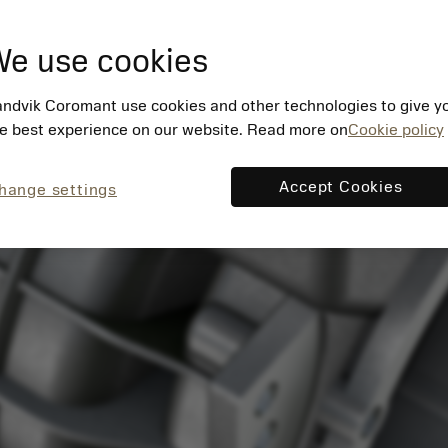
e use cookies
ndvik Coromant use cookies and other technologies to give y
e best experience on our website. Read more on
Cookie policy
Accept Cookies
hange settings