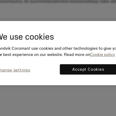
essivarmuutta, eli suunnittelemattomia koneseisokkeja tulee 
äällä
e use cookies
s 8–10 x D
 sisältä ulospäin lastut poistuvat reiästä tehokkaasti
 Tools™ -sorvauspuomeilla
ndvik Coromant use cookies and other technologies to give y
e best experience on our website. Read more on
Cookie policy
Accept Cookies
hange settings