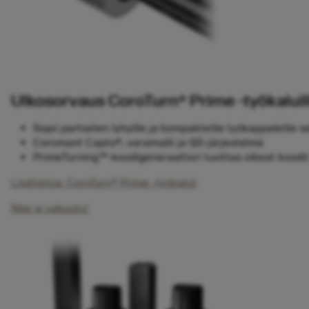
Ulkosorvaus CoroTurn® Prime -työkaluil
Sopii parhaiten lyhyille ja kompakteille työkappaleille 
Coromant Capto®, varsimalli ja QS-järjestelmä
PrimeTurning™-koodigeneraattori tuottaa oikeat koodit 
Lisätietoa: CoroTurn® Prime -työkalut
Näe ja vakuutu!