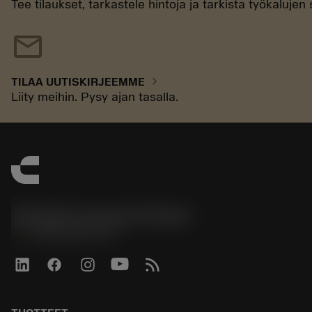
Tee tilaukset, tarkastele hintoja ja tarkista työkaluje
mail
chevron_right
TILAA UUTISKIRJEEMME
Liity meihin. Pysy ajan tasalla.
Sandvik Coromant Finland
phone
+358942451675