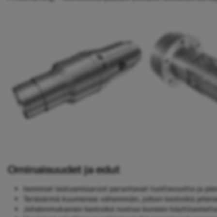
Ominaisuudet ja edut
Isommat lastuamisarvot parantavat tuottavuutta ja pi
Teräsärmä kuumenee vähemmän, jolloin kestoikä piten
Johdonmukainen kestoikä nostaa koneen käyttöastetta,