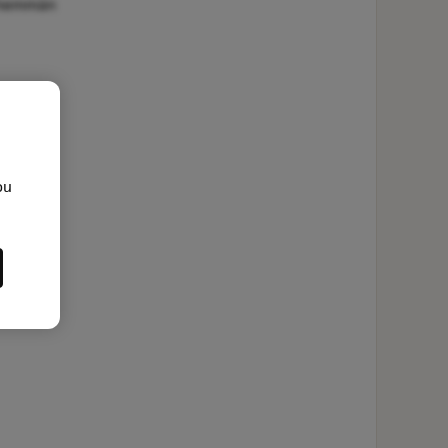
vähemmän
ou