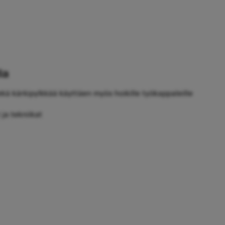
la
sekä kärkipylkkää käyttäen myös hoikille työkappaleille
ja tekniikat