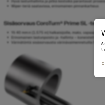
Hyvä lastunhallinta ja pitkä kestoikä parantavat pros
Wiper-teriä saatavissa, erinomainen pinnankarheus
Sisäsorvaus CoroTurn® Prime SL -teräp
W
Yli 40 mm:n (1.575 in) halkaisijoille, maks. vapaapituu
Erinomainen lastunpoisto ja -hallinta – koneistettaessa
Värinätöntä sisäsorvausta värinävaimennetuilla Silent
Sa
th
C