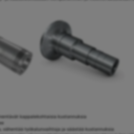
enentävät kappalekohtaisia kustannuksia
ee
 vähentää työkalunvaihtoja ja säästää kustannuksia