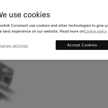
e use cookies
ndvik Coromant use cookies and other technologies to give y
e best experience on our website. Read more on
Cookie policy
Accept Cookies
hange settings