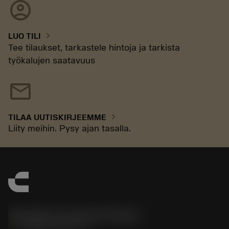
account_circle
chevron_right
LUO TILI
Tee tilaukset, tarkastele hintoja ja tarkista
työkalujen saatavuus
mail
chevron_right
TILAA UUTISKIRJEEMME
Liity meihin. Pysy ajan tasalla.
Sandvik Coromant Finland
phone