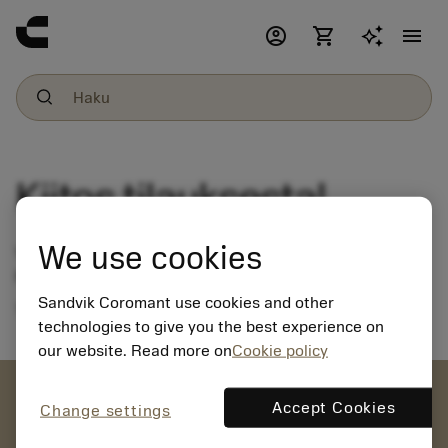
account_circle
shopping_cart
menu
Kiitos tilauksesta!
We use cookies
Viestisi on vastaanotettu ja tulemme ottamaan sinuun
pian yhteyttä.
Sandvik Coromant use cookies and other
Takaisin kampanjan sivulle
technologies to give you the best experience on
our website. Read more on
Cookie policy
account_circle
Accept Cookies
Change settings