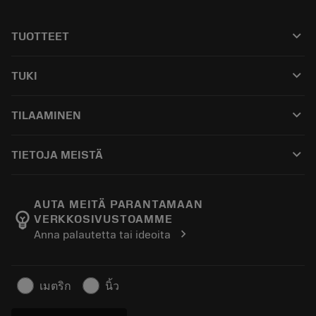
keyboard_arrow_down
TUOTTEET
Kaikki työkalut
keyboard_arrow_down
TUKI
Kaikki ohjelmistot
Asiakaspalvelu
Kierrätys
keyboard_arrow_down
TILAAMINEN
Jakelijat ja asiantuntijat
Kunnostus
Ostaminen
Oppaat ja opetusohjelmat
Tailor Made
keyboard_arrow_down
TIETOJA MEISTÄ
Tilaa
Laskimet ja sovellukset
Tietoa Sandvik Coromantista
Paluu
Luettelot ja käsikirjat
Manufacturing Wellness
Seuraa tilaustasi
AUTA MEITÄ PARANTAMAAN
emoji_objects
VERKKOSIVUSTOAMME
Ura
Pyydä tarjous
chevron_right
Anna palautetta tai ideoita
Kestävä liiketoiminta
Artikkelit
Lehdistölle
เมตริก
นิ้ว