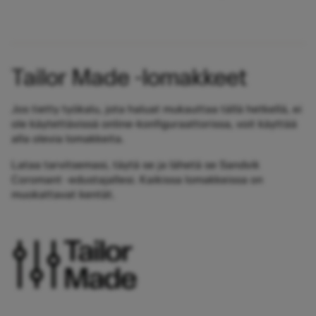
Tailor Made -lomakkeet
Jos tietty työkalu, jota haluat mukauttaa tällä hetkellä, ei
ole käytettävissä online-konfiguraattorissa, voit käyttää
alla olevia lomakkeita.
Lataa tarvitsemasi, täytä se ja lähetä se Sandvik
Coromant -edustajallesi. Kaikissa lomakkeissa on
muokattavat kentät.