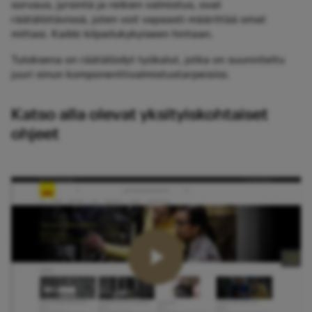
sorvaus, jyrsintä ja reikien valmistus, ovat
räätälöitävissä, joten voit vapaasti määrittää omat
mittasi. Kaikki kilpailukykyiseen hintaan.
Tuloksena on räätälöidyt työkalut, jotka on suunniteltu
juuri sinun komponenttivalmistustarpeisiisi.
Katso alla olevat yksityiskohtaiset
ohjeet