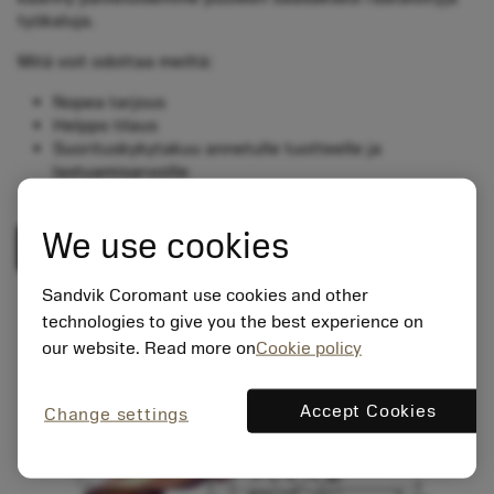
työkaluja.
Mitä voit odottaa meiltä:
Nopea tarjous
Helppo tilaus
Suorituskykytakuu annetulle tuotteelle ja
lastuamisarvoille
Kilpailukykyiset toimitusajat
We use cookies
Mukauta lastuamistyökalusi nyt
Sandvik Coromant use cookies and other
technologies to give you the best experience on
our website. Read more on
Cookie policy
Accept Cookies
Change settings