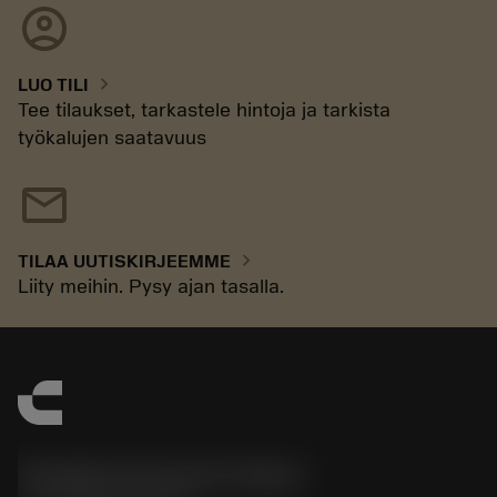
account_circle
chevron_right
LUO TILI
Tee tilaukset, tarkastele hintoja ja tarkista
työkalujen saatavuus
mail
chevron_right
TILAA UUTISKIRJEEMME
Liity meihin. Pysy ajan tasalla.
Sandvik Coromant Finland