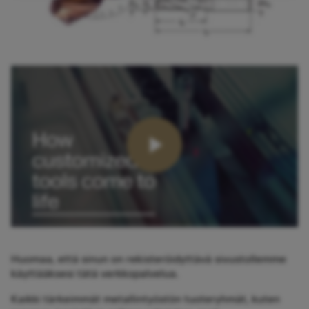
Huomaa, että sinun on rekisteröidyttävä sivustollemme
käyttääksesi tätä verkkopalvelua.
Kaikki tärkeimmät metallintyöstön tuoteryhmät, kuten