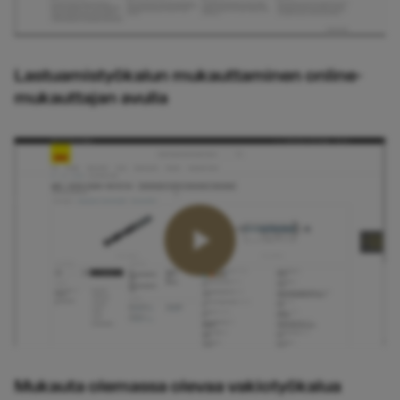
Lastuamistyökalun mukauttaminen online-
mukauttajan avulla
Mukauta olemassa olevaa vakiotyökalua