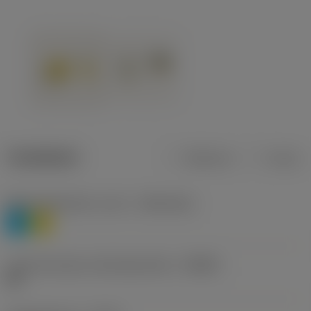
Tuotetiedot
Metrinen
Tuuma
Materiaaliluokitus, taso 1
(TMC1ISO)
P
M
Lastunmurtajan valmistajanimike
(CBMD)
HR