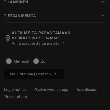
keyboard_arrow_down
TILAAMINEN
Jakelijat ja asiantuntijat
Kunnostus
Ostaminen
Oppaat ja opetusohjelmat
Tailor Made
keyboard_arrow_down
TIETOJA MEISTÄ
Tilaa
Laskimet ja sovellukset
Tietoa Sandvik Coromantista
Paluu
Luettelot ja käsikirjat
Manufacturing Wellness
Seuraa tilaustasi
AUTA MEITÄ PARANTAMAAN
emoji_objects
VERKKOSIVUSTOAMME
Ura
Pyydä tarjous
chevron_right
Anna palautetta tai ideoita
Kestävä liiketoiminta
Artikkelit
Lehdistölle
Metrisch
Zoll
chevron_right
Iso-Britannia | Deutsch
Legal notice
Yksityisyyden suoja
Turvallisuus
Yleiset ehdot