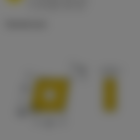
h
0.8 mm/r (0.5 - 1.1)
ex
v
65 m/min (90 - 50)
c
Tekniset kuvat