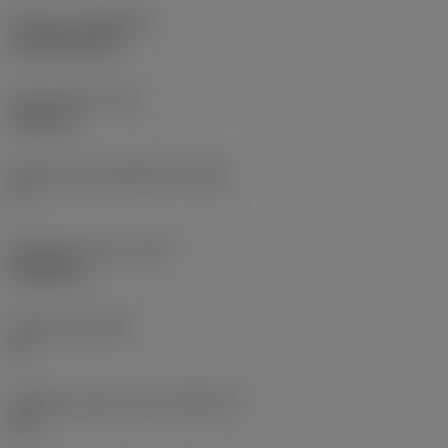
Pinnoite
(COATING)
CVD TiCN+TiN
Terän paksuus
(S)
6,35 mm
Pääsärmän päästökulma
(AN)
0 °
Nimikkeen paino
(WT)
0,0262 kg
Teräsja
(SSC_M)
19
Teräsijan koodi, tuuma
(SSC_N)
3/4