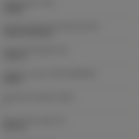
Työstämistapa
(CTPT)
roughing
Terän kiinnitystavan koodi (metrinen)
(IFS)
Cylindrical fixing hole
Kiinnitysreiän halkaisija
(D1)
7,925 mm
Teräkoko ja -muoto
(CUTINT_SIZESHAPE)
CN1906
Teräsärmien lukumäärä
(CEDC)
2
Sisään piirretty ympyrä
(IC)
19,05 mm