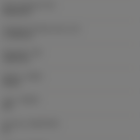
Terän muotokoodi
(SC)
Rhombic 80
Teräsärmän tehollinen pituus
(LE)
17,7439 mm
Nirkonsäde
(RE)
1,5875 mm
Kätisyys
(HAND)
Neutral
Laatu
(GRADE)
235
Perusaine
(SUBSTRATE)
HC