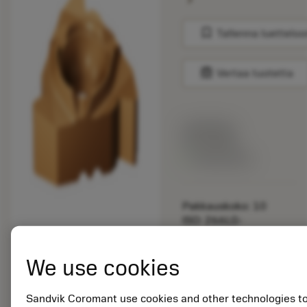
bookmark
Tallenna luetteloo
balance
Vertaa tuotetta
Listahinta:
33.70 EUR
Valittavissa
Pakkauskoko: 10
ISO: 266LG-
16PT01A110E 1125
We use cookies
Materiaalitunnus:
5725824
EAN: 10621144
Sandvik Coromant use cookies and other technologies t