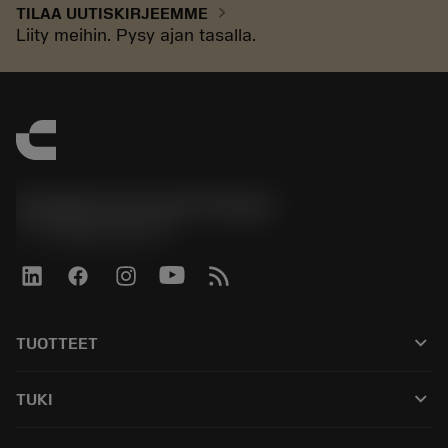
chevron_right
TILAA UUTISKIRJEEMME
Liity meihin. Pysy ajan tasalla.
Sandvik Coromant Finland
phone
+358942451675
keyboard_arrow_down
TUOTTEET
Kaikki työkalut
keyboard_arrow_down
TUKI
Kaikki ohjelmistot
Asiakaspalvelu
Kierrätys