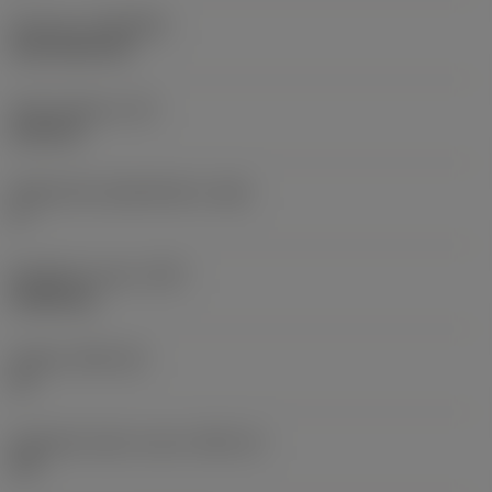
Pinnoite
(COATING)
CVD TiCN+TiN
Terän paksuus
(S)
6,35 mm
Pääsärmän päästökulma
(AN)
0 °
Nimikkeen paino
(WT)
0,0262 kg
Teräsja
(SSC_M)
19
Teräsijan koodi, tuuma
(SSC_N)
3/4