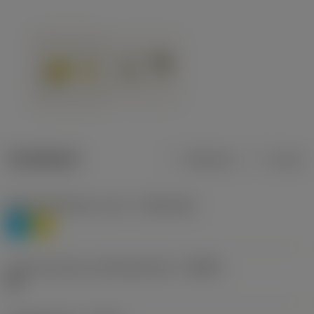
Tuotetiedot
Metrinen
Tuuma
Materiaaliluokitus, taso 1
(TMC1ISO)
P
M
Lastunmurtajan valmistajanimike
(CBMD)
HR