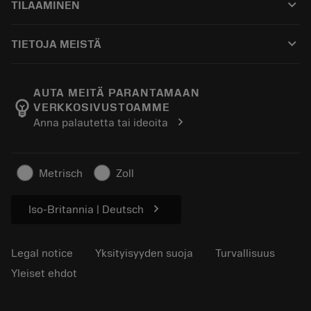
keyboard_arrow_down
TILAAMINEN
Jakelijat ja asiantuntijat
Kunnostus
Ostaminen
Oppaat ja opetusohjelmat
Tailor Made
keyboard_arrow_down
TIETOJA MEISTÄ
Tilaa
Laskimet ja sovellukset
Tietoa Sandvik Coromantista
Paluu
Luettelot ja käsikirjat
Manufacturing Wellness
Seuraa tilaustasi
AUTA MEITÄ PARANTAMAAN
emoji_objects
VERKKOSIVUSTOAMME
Ura
Pyydä tarjous
chevron_right
Anna palautetta tai ideoita
Kestävä liiketoiminta
Artikkelit
Lehdistölle
Metrisch
Zoll
chevron_right
Iso-Britannia | Deutsch
Legal notice
Yksityisyyden suoja
Turvallisuus
Yleiset ehdot