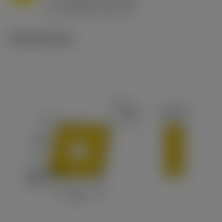
h
0.8 mm/r (0.5 - 1.1)
ex
v
65 m/min (90 - 50)
c
Tekniset kuvat