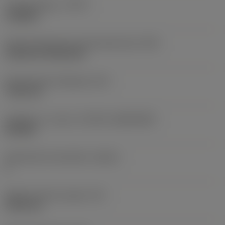
Työstämistapa
(CTPT)
roughing
Terän kiinnitystavan koodi (metrinen)
(IFS)
Cylindrical fixing hole
Kiinnitysreiän halkaisija
(D1)
7,925 mm
Teräkoko ja -muoto
(CUTINT_SIZESHAPE)
CN1906
Teräsärmien lukumäärä
(CEDC)
2
Sisään piirretty ympyrä
(IC)
19,05 mm