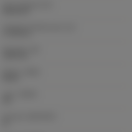
Terän muotokoodi
(SC)
Rhombic 80
Teräsärmän tehollinen pituus
(LE)
17,7439 mm
Nirkonsäde
(RE)
1,5875 mm
Kätisyys
(HAND)
Neutral
Laatu
(GRADE)
235
Perusaine
(SUBSTRATE)
HC