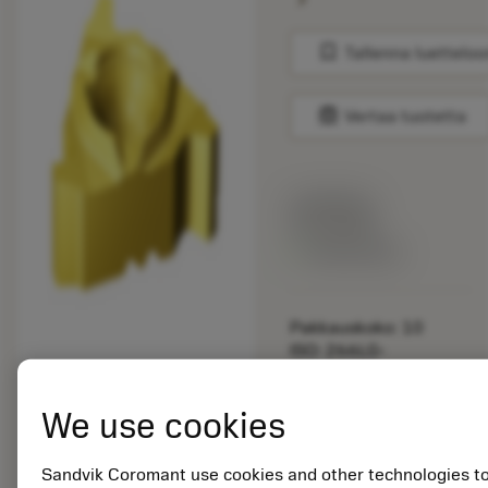
bookmark
Tallenna luetteloo
balance
Vertaa tuotetta
Listahinta:
33.70 EUR
Valittavissa
Pakkauskoko: 10
ISO: 266LG-
16SA01F140E 1135
We use cookies
Materiaalitunnus:
5725824
EAN: 10621144
Sandvik Coromant use cookies and other technologies t