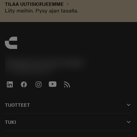
chevron_right
TILAA UUTISKIRJEEMME
Liity meihin. Pysy ajan tasalla.
Sandvik Coromant Finland
phone
+358942451675
keyboard_arrow_down
TUOTTEET
Kaikki työkalut
keyboard_arrow_down
TUKI
Kaikki ohjelmistot
Asiakaspalvelu
Kierrätys