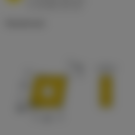
h
0.8 mm/r (0.5 - 1.1)
ex
v
65 m/min (90 - 50)
c
Tekniset kuvat