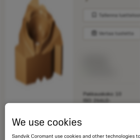
bookmark
Tallenna luetteloo
balance
Vertaa tuotetta
Listahinta:
33.70 EUR
Valittavissa
Pakkauskoko: 10
ISO: 266LG-
16UN01A090M 1125
We use cookies
Materiaalitunnus:
5725824
EAN: 10621144
Sandvik Coromant use cookies and other technologies t