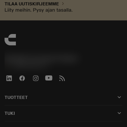
chevron_right
TILAA UUTISKIRJEEMME
Liity meihin. Pysy ajan tasalla.
Sandvik Coromant Finland
phone
+358942451675
keyboard_arrow_down
TUOTTEET
Kaikki työkalut
keyboard_arrow_down
TUKI
Kaikki ohjelmistot
Asiakaspalvelu
Kierrätys