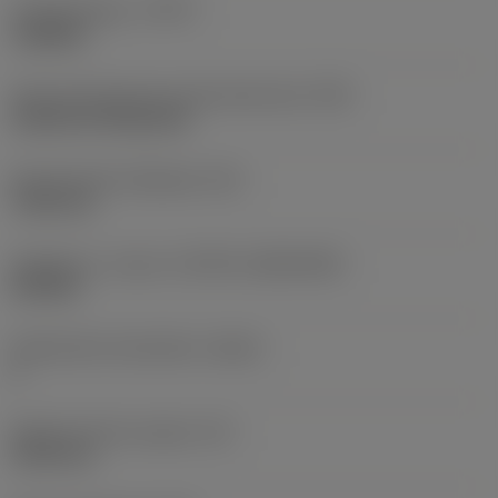
Työstämistapa
(CTPT)
roughing
Terän kiinnitystavan koodi (metrinen)
(IFS)
Cylindrical fixing hole
Kiinnitysreiän halkaisija
(D1)
7,925 mm
Teräkoko ja -muoto
(CUTINT_SIZESHAPE)
CN1906
Teräsärmien lukumäärä
(CEDC)
2
Sisään piirretty ympyrä
(IC)
19,05 mm