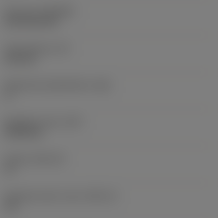
Pinnoite
(COATING)
CVD TiCN+TiN
Terän paksuus
(S)
6,35 mm
Pääsärmän päästökulma
(AN)
0 °
Nimikkeen paino
(WT)
0,0262 kg
Teräsja
(SSC_M)
19
Teräsijan koodi, tuuma
(SSC_N)
3/4