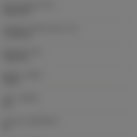
Terän muotokoodi
(SC)
Rhombic 80
Teräsärmän tehollinen pituus
(LE)
17,7439 mm
Nirkonsäde
(RE)
1,5875 mm
Kätisyys
(HAND)
Neutral
Laatu
(GRADE)
235
Perusaine
(SUBSTRATE)
HC