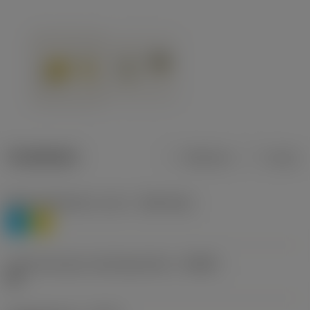
Tuotetiedot
Metrinen
Tuuma
Materiaaliluokitus, taso 1
(TMC1ISO)
P
M
Lastunmurtajan valmistajanimike
(CBMD)
HR