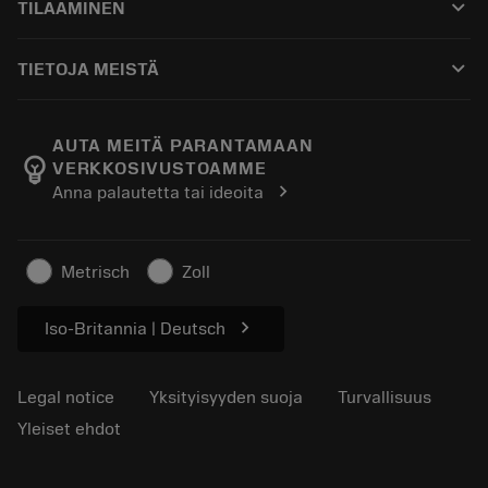
keyboard_arrow_down
TILAAMINEN
Jakelijat ja asiantuntijat
Kunnostus
Ostaminen
Oppaat ja opetusohjelmat
Tailor Made
keyboard_arrow_down
TIETOJA MEISTÄ
Tilaa
Laskimet ja sovellukset
Tietoa Sandvik Coromantista
Paluu
Luettelot ja käsikirjat
Manufacturing Wellness
Seuraa tilaustasi
AUTA MEITÄ PARANTAMAAN
emoji_objects
VERKKOSIVUSTOAMME
Ura
Pyydä tarjous
chevron_right
Anna palautetta tai ideoita
Kestävä liiketoiminta
Artikkelit
Lehdistölle
Metrisch
Zoll
chevron_right
Iso-Britannia | Deutsch
Legal notice
Yksityisyyden suoja
Turvallisuus
Yleiset ehdot