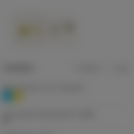
Tuotetiedot
Metrinen
Tuuma
Materiaaliluokitus, taso 1
(TMC1ISO)
P
M
Lastunmurtajan valmistajanimike
(CBMD)
HR