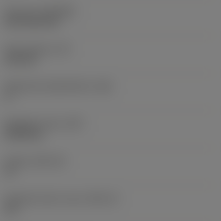
Pinnoite
(COATING)
CVD TiCN+TiN
Terän paksuus
(S)
6,35 mm
Pääsärmän päästökulma
(AN)
0 °
Nimikkeen paino
(WT)
0,0262 kg
Teräsja
(SSC_M)
19
Teräsijan koodi, tuuma
(SSC_N)
3/4