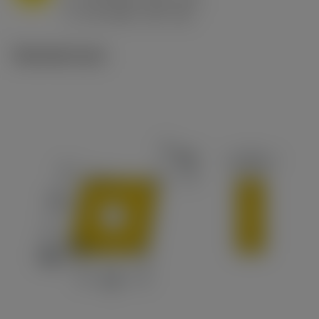
h
0.8 mm/r (0.5 - 1.1)
ex
v
65 m/min (90 - 50)
c
Tekniset kuvat