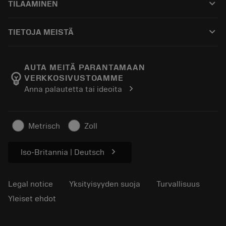
keyboard_arrow_down
TILAAMINEN
Jakelijat ja asiantuntijat
Kunnostus
Ostaminen
Oppaat ja opetusohjelmat
Tailor Made
keyboard_arrow_down
TIETOJA MEISTÄ
Tilaa
Laskimet ja sovellukset
Tietoa Sandvik Coromantista
Paluu
Luettelot ja käsikirjat
Manufacturing Wellness
Seuraa tilaustasi
AUTA MEITÄ PARANTAMAAN
emoji_objects
VERKKOSIVUSTOAMME
Ura
Pyydä tarjous
chevron_right
Anna palautetta tai ideoita
Kestävä liiketoiminta
Artikkelit
Lehdistölle
Metrisch
Zoll
chevron_right
Iso-Britannia | Deutsch
Legal notice
Yksityisyyden suoja
Turvallisuus
Yleiset ehdot