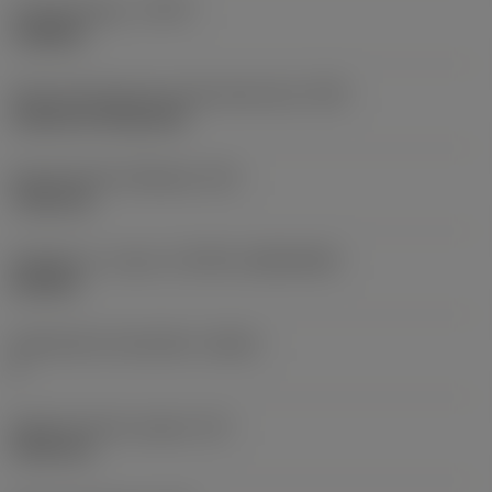
Työstämistapa
(CTPT)
roughing
Terän kiinnitystavan koodi (metrinen)
(IFS)
Cylindrical fixing hole
Kiinnitysreiän halkaisija
(D1)
7,925 mm
Teräkoko ja -muoto
(CUTINT_SIZESHAPE)
CN1906
Teräsärmien lukumäärä
(CEDC)
2
Sisään piirretty ympyrä
(IC)
19,05 mm