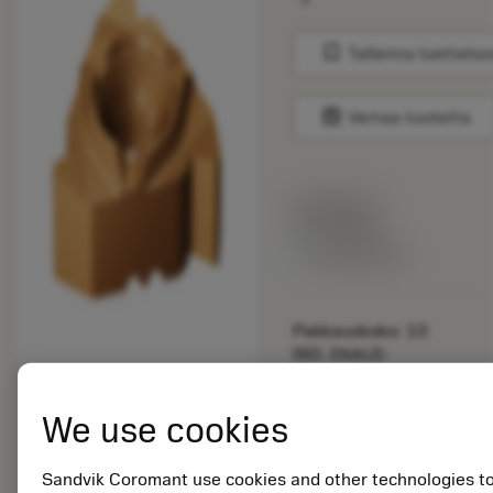
bookmark
Tallenna luetteloo
balance
Vertaa tuotetta
Listahinta:
33.70 EUR
Valittavissa
Pakkauskoko: 10
ISO: 266LG-
16UN01A240M 1125
We use cookies
Materiaalitunnus:
5725824
EAN: 10621144
Sandvik Coromant use cookies and other technologies t