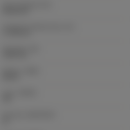
Terän muotokoodi
(SC)
Rhombic 80
Teräsärmän tehollinen pituus
(LE)
17,7439 mm
Nirkonsäde
(RE)
1,5875 mm
Kätisyys
(HAND)
Neutral
Laatu
(GRADE)
235
Perusaine
(SUBSTRATE)
HC