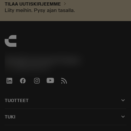
chevron_right
TILAA UUTISKIRJEEMME
Liity meihin. Pysy ajan tasalla.
Sandvik Coromant Finland
phone
+358942451675
keyboard_arrow_down
TUOTTEET
Kaikki työkalut
keyboard_arrow_down
TUKI
Kaikki ohjelmistot
Asiakaspalvelu
Kierrätys