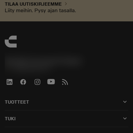
chevron_right
TILAA UUTISKIRJEEMME
Liity meihin. Pysy ajan tasalla.
Sandvik Coromant Finland
phone
+358942451675
keyboard_arrow_down
TUOTTEET
Kaikki työkalut
keyboard_arrow_down
TUKI
Kaikki ohjelmistot
Asiakaspalvelu
Kierrätys