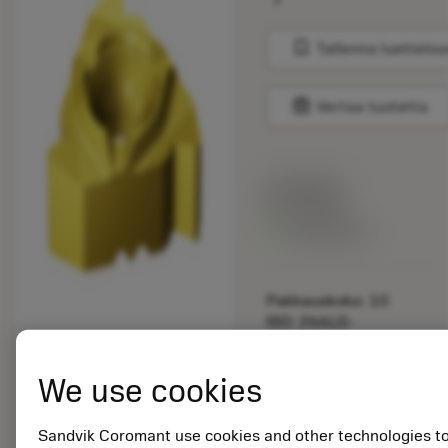
bookmark
Tallenna luetteloo
balance
Vertaa tuotetta
Listahinta:
33.70 EUR
Valittavissa
Pakkauskoko: 10
ISO: 266LG-
22MM01A400M 1020
We use cookies
Materiaalitunnus:
5725824
EAN: 10621144
Sandvik Coromant use cookies and other technologies t