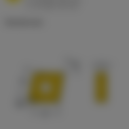
h
0.8 mm/r (0.5 - 1.1)
ex
v
65 m/min (90 - 50)
c
Tekniset kuvat