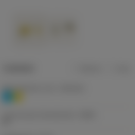
Tuotetiedot
Metrinen
Tuuma
Materiaaliluokitus, taso 1
(TMC1ISO)
P
M
Lastunmurtajan valmistajanimike
(CBMD)
HR