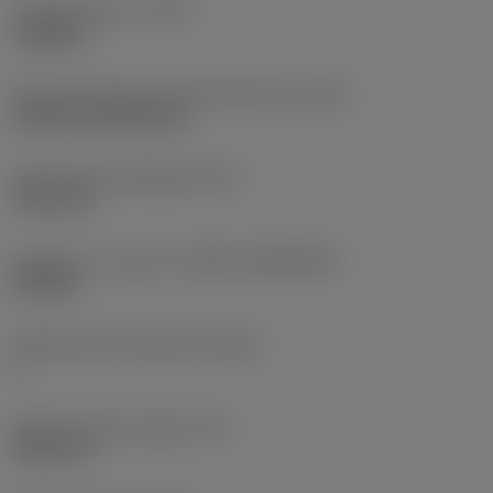
Työstämistapa
(CTPT)
roughing
Terän kiinnitystavan koodi (metrinen)
(IFS)
Cylindrical fixing hole
Kiinnitysreiän halkaisija
(D1)
7,925 mm
Teräkoko ja -muoto
(CUTINT_SIZESHAPE)
CN1906
Teräsärmien lukumäärä
(CEDC)
2
Sisään piirretty ympyrä
(IC)
19,05 mm