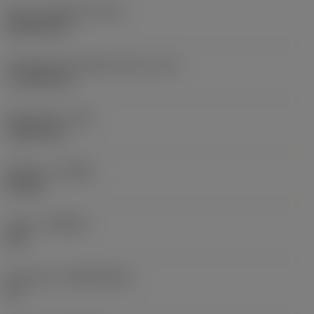
Terän muotokoodi
(SC)
Rhombic 80
Teräsärmän tehollinen pituus
(LE)
17,7439 mm
Nirkonsäde
(RE)
1,5875 mm
Kätisyys
(HAND)
Neutral
Laatu
(GRADE)
235
Perusaine
(SUBSTRATE)
HC