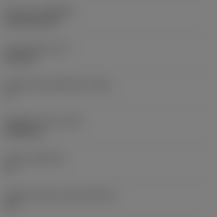
Pinnoite
(COATING)
CVD TiCN+TiN
Terän paksuus
(S)
6,35 mm
Pääsärmän päästökulma
(AN)
0 °
Nimikkeen paino
(WT)
0,0262 kg
Teräsja
(SSC_M)
19
Teräsijan koodi, tuuma
(SSC_N)
3/4