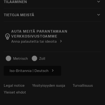
keyboard_arrow_down
TILAAMINEN
Jakelijat ja asiantuntijat
Kunnostus
Ostaminen
Oppaat ja opetusohjelmat
Tailor Made
keyboard_arrow_down
TIETOJA MEISTÄ
Tilaa
Laskimet ja sovellukset
Tietoa Sandvik Coromantista
Paluu
Luettelot ja käsikirjat
Manufacturing Wellness
Seuraa tilaustasi
AUTA MEITÄ PARANTAMAAN
emoji_objects
VERKKOSIVUSTOAMME
Ura
Pyydä tarjous
chevron_right
Anna palautetta tai ideoita
Kestävä liiketoiminta
Artikkelit
Lehdistölle
Metrisch
Zoll
chevron_right
Iso-Britannia | Deutsch
Legal notice
Yksityisyyden suoja
Turvallisuus
Yleiset ehdot