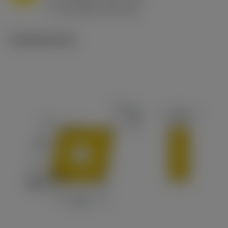
h
0.8 mm/r (0.5 - 1.1)
ex
v
65 m/min (90 - 50)
c
Tekniset kuvat