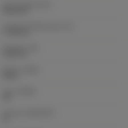
Terän muotokoodi
(SC)
Rhombic 80
Teräsärmän tehollinen pituus
(LE)
17,7439 mm
Nirkonsäde
(RE)
1,5875 mm
Kätisyys
(HAND)
Neutral
Laatu
(GRADE)
235
Perusaine
(SUBSTRATE)
HC