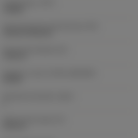
Työstämistapa
(CTPT)
roughing
Terän kiinnitystavan koodi (metrinen)
(IFS)
Cylindrical fixing hole
Kiinnitysreiän halkaisija
(D1)
7,925 mm
Teräkoko ja -muoto
(CUTINT_SIZESHAPE)
CN1906
Teräsärmien lukumäärä
(CEDC)
2
Sisään piirretty ympyrä
(IC)
19,05 mm