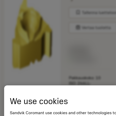
bookmark
Tallenna luetteloo
balance
Vertaa tuotetta
Listahinta:
33.70 EUR
Valittavissa
Pakkauskoko: 10
ISO: 266LL-
16SA01F100E 1135
We use cookies
Materiaalitunnus:
5725824
EAN: 10621144
Sandvik Coromant use cookies and other technologies t