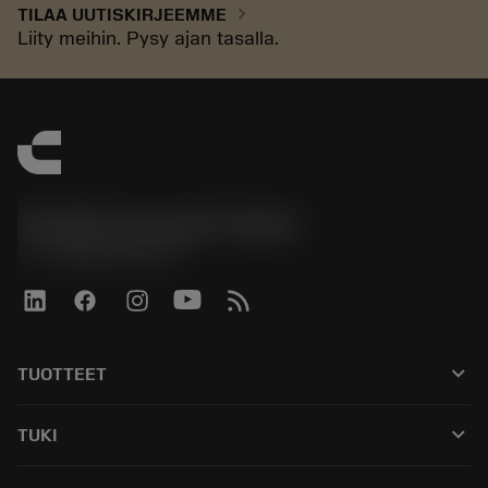
chevron_right
TILAA UUTISKIRJEEMME
Liity meihin. Pysy ajan tasalla.
Sandvik Coromant Finland
phone
+358942451675
keyboard_arrow_down
TUOTTEET
Kaikki työkalut
keyboard_arrow_down
TUKI
Kaikki ohjelmistot
Asiakaspalvelu
Kierrätys