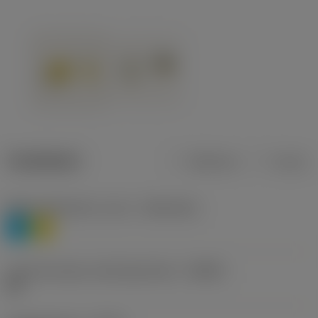
Tuotetiedot
Metrinen
Tuuma
Materiaaliluokitus, taso 1
(TMC1ISO)
P
M
Lastunmurtajan valmistajanimike
(CBMD)
HR