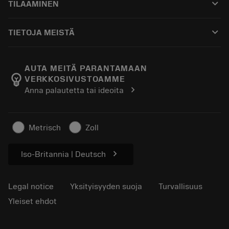
keyboard_arrow_down
TILAAMINEN
Jakelijat ja asiantuntijat
Kunnostus
Ostaminen
Oppaat ja opetusohjelmat
Tailor Made
keyboard_arrow_down
TIETOJA MEISTÄ
Tilaa
Laskimet ja sovellukset
Tietoa Sandvik Coromantista
Paluu
Luettelot ja käsikirjat
Manufacturing Wellness
Seuraa tilaustasi
AUTA MEITÄ PARANTAMAAN
emoji_objects
VERKKOSIVUSTOAMME
Ura
Pyydä tarjous
chevron_right
Anna palautetta tai ideoita
Kestävä liiketoiminta
Artikkelit
Lehdistölle
Metrisch
Zoll
chevron_right
Iso-Britannia | Deutsch
Legal notice
Yksityisyyden suoja
Turvallisuus
Yleiset ehdot