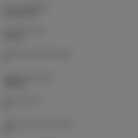
Pinnoite
(COATING)
CVD TiCN+TiN
Terän paksuus
(S)
6,35 mm
Pääsärmän päästökulma
(AN)
0 °
Nimikkeen paino
(WT)
0,0262 kg
Teräsja
(SSC_M)
19
Teräsijan koodi, tuuma
(SSC_N)
3/4