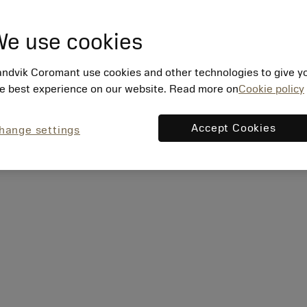
e use cookies
ndvik Coromant use cookies and other technologies to give y
e best experience on our website. Read more on
Cookie policy
Accept Cookies
hange settings