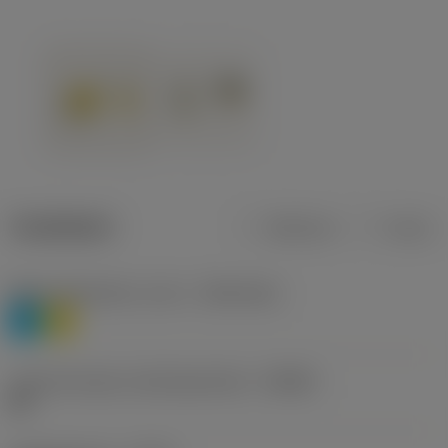
Tuotetiedot
Metrinen
Tuuma
Materiaaliluokitus, taso 1
(TMC1ISO)
P
M
Lastunmurtajan valmistajanimike
(CBMD)
HR