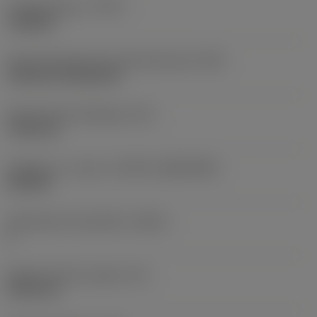
Työstämistapa
(CTPT)
roughing
Terän kiinnitystavan koodi (metrinen)
(IFS)
Cylindrical fixing hole
Kiinnitysreiän halkaisija
(D1)
7,925 mm
Teräkoko ja -muoto
(CUTINT_SIZESHAPE)
CN1906
Teräsärmien lukumäärä
(CEDC)
2
Sisään piirretty ympyrä
(IC)
19,05 mm