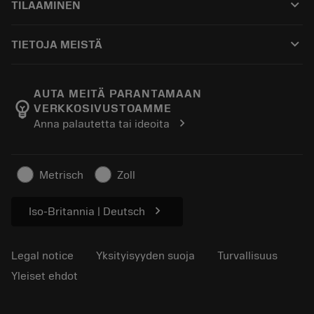
keyboard_arrow_down
TILAAMINEN
Jakelijat ja asiantuntijat
Kunnostus
Ostaminen
Oppaat ja opetusohjelmat
Tailor Made
keyboard_arrow_down
TIETOJA MEISTÄ
Tilaa
Laskimet ja sovellukset
Tietoa Sandvik Coromantista
Paluu
Luettelot ja käsikirjat
Manufacturing Wellness
Seuraa tilaustasi
AUTA MEITÄ PARANTAMAAN
emoji_objects
VERKKOSIVUSTOAMME
Ura
Pyydä tarjous
chevron_right
Anna palautetta tai ideoita
Kestävä liiketoiminta
Artikkelit
Lehdistölle
Metrisch
Zoll
chevron_right
Iso-Britannia | Deutsch
Legal notice
Yksityisyyden suoja
Turvallisuus
Yleiset ehdot