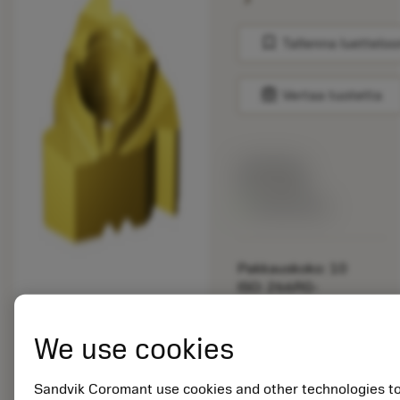
bookmark
Tallenna luetteloo
balance
Vertaa tuotetta
Listahinta:
33.70 EUR
Valittavissa
Pakkauskoko: 10
ISO: 266RG-
16MM01F080E 1135
We use cookies
Materiaalitunnus:
5725824
EAN: 10621144
Sandvik Coromant use cookies and other technologies t