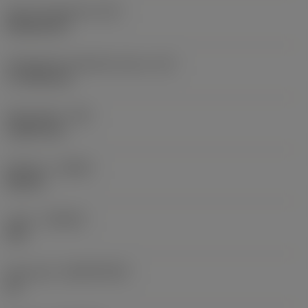
Terän muotokoodi
(SC)
Rhombic 80
Teräsärmän tehollinen pituus
(LE)
17,7439 mm
Nirkonsäde
(RE)
1,5875 mm
Kätisyys
(HAND)
Neutral
Laatu
(GRADE)
235
Perusaine
(SUBSTRATE)
HC