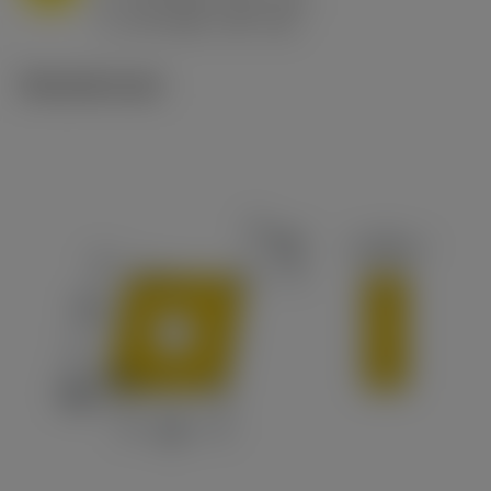
h
0.8 mm/r (0.5 - 1.1)
ex
v
65 m/min (90 - 50)
c
Tekniset kuvat