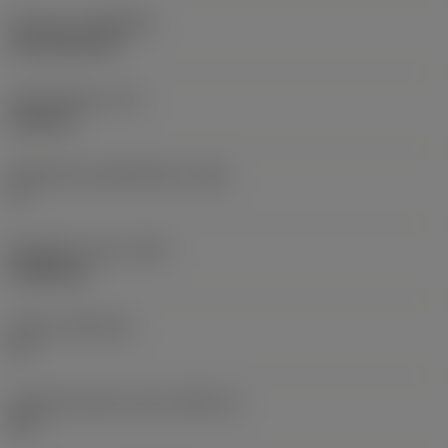
Pinnoite
(COATING)
CVD TiCN+TiN
Terän paksuus
(S)
6,35 mm
Pääsärmän päästökulma
(AN)
0 °
Nimikkeen paino
(WT)
0,0262 kg
Teräsja
(SSC_M)
19
Teräsijan koodi, tuuma
(SSC_N)
3/4