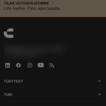
chevron_right
TILAA UUTISKIRJEEMME
Liity meihin. Pysy ajan tasalla.
Sandvik Coromant Finland
phone
+358942451675
keyboard_arrow_down
TUOTTEET
Kaikki työkalut
keyboard_arrow_down
TUKI
Kaikki ohjelmistot
Asiakaspalvelu
Kierrätys