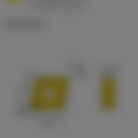
h
0.8 mm/r (0.5 - 1.1)
ex
v
65 m/min (90 - 50)
c
Tekniset kuvat