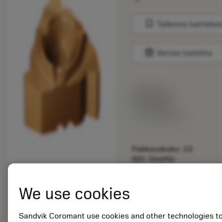
bookmark
Tallenna luetteloo
balance
Vertaa tuotetta
Listahinta:
33.70 EUR
Valittavissa
Pakkauskoko: 10
ISO: 266RG-
16WH01A100M 1125
We use cookies
Materiaalitunnus:
5725824
EAN: 10621144
Sandvik Coromant use cookies and other technologies t