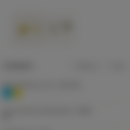
Tuotetiedot
Metrinen
Tuuma
Materiaaliluokitus, taso 1
(TMC1ISO)
P
M
Lastunmurtajan valmistajanimike
(CBMD)
HR