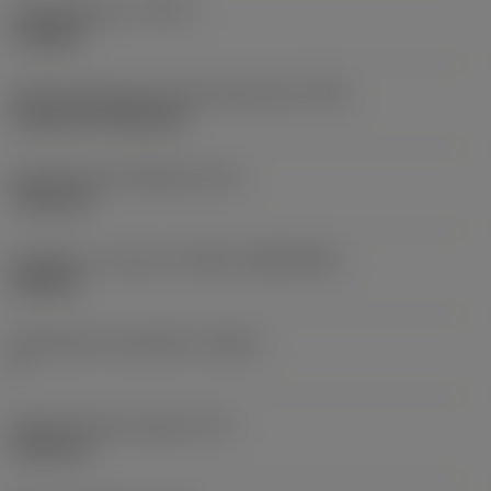
Työstämistapa
(CTPT)
roughing
Terän kiinnitystavan koodi (metrinen)
(IFS)
Cylindrical fixing hole
Kiinnitysreiän halkaisija
(D1)
7,925 mm
Teräkoko ja -muoto
(CUTINT_SIZESHAPE)
CN1906
Teräsärmien lukumäärä
(CEDC)
2
Sisään piirretty ympyrä
(IC)
19,05 mm