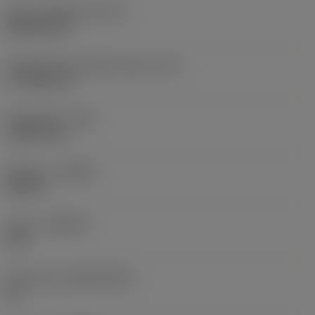
Terän muotokoodi
(SC)
Rhombic 80
Teräsärmän tehollinen pituus
(LE)
17,7439 mm
Nirkonsäde
(RE)
1,5875 mm
Kätisyys
(HAND)
Neutral
Laatu
(GRADE)
235
Perusaine
(SUBSTRATE)
HC