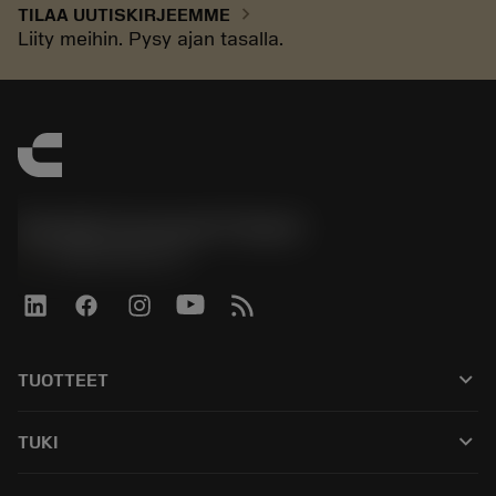
chevron_right
TILAA UUTISKIRJEEMME
Liity meihin. Pysy ajan tasalla.
Sandvik Coromant Finland
phone
+358942451675
keyboard_arrow_down
TUOTTEET
Kaikki työkalut
keyboard_arrow_down
TUKI
Kaikki ohjelmistot
Asiakaspalvelu
Kierrätys