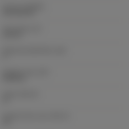
Pinnoite
(COATING)
CVD TiCN+TiN
Terän paksuus
(S)
6,35 mm
Pääsärmän päästökulma
(AN)
0 °
Nimikkeen paino
(WT)
0,0262 kg
Teräsja
(SSC_M)
19
Teräsijan koodi, tuuma
(SSC_N)
3/4