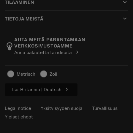
keyboard_arrow_down
TILAAMINEN
Jakelijat ja asiantuntijat
Kunnostus
Ostaminen
Oppaat ja opetusohjelmat
Tailor Made
keyboard_arrow_down
TIETOJA MEISTÄ
Tilaa
Laskimet ja sovellukset
Tietoa Sandvik Coromantista
Paluu
Luettelot ja käsikirjat
Manufacturing Wellness
Seuraa tilaustasi
AUTA MEITÄ PARANTAMAAN
emoji_objects
VERKKOSIVUSTOAMME
Ura
Pyydä tarjous
chevron_right
Anna palautetta tai ideoita
Kestävä liiketoiminta
Artikkelit
Lehdistölle
Metrisch
Zoll
chevron_right
Iso-Britannia | Deutsch
Legal notice
Yksityisyyden suoja
Turvallisuus
Yleiset ehdot