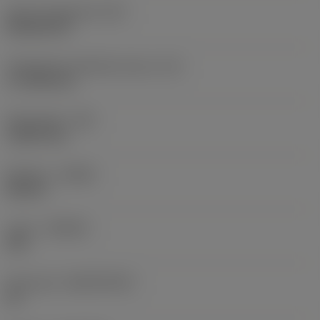
Terän muotokoodi
(SC)
Rhombic 80
Teräsärmän tehollinen pituus
(LE)
17,7439 mm
Nirkonsäde
(RE)
1,5875 mm
Kätisyys
(HAND)
Neutral
Laatu
(GRADE)
235
Perusaine
(SUBSTRATE)
HC