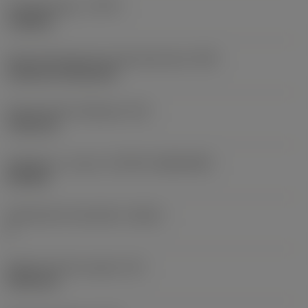
Työstämistapa
(CTPT)
roughing
Terän kiinnitystavan koodi (metrinen)
(IFS)
Cylindrical fixing hole
Kiinnitysreiän halkaisija
(D1)
7,925 mm
Teräkoko ja -muoto
(CUTINT_SIZESHAPE)
CN1906
Teräsärmien lukumäärä
(CEDC)
2
Sisään piirretty ympyrä
(IC)
19,05 mm