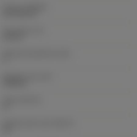
Pinnoite
(COATING)
CVD TiCN+TiN
Terän paksuus
(S)
6,35 mm
Pääsärmän päästökulma
(AN)
0 °
Nimikkeen paino
(WT)
0,0262 kg
Teräsja
(SSC_M)
19
Teräsijan koodi, tuuma
(SSC_N)
3/4