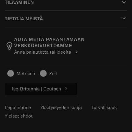
keyboard_arrow_down
TILAAMINEN
Jakelijat ja asiantuntijat
Kunnostus
Ostaminen
Oppaat ja opetusohjelmat
Tailor Made
keyboard_arrow_down
TIETOJA MEISTÄ
Tilaa
Laskimet ja sovellukset
Tietoa Sandvik Coromantista
Paluu
Luettelot ja käsikirjat
Manufacturing Wellness
Seuraa tilaustasi
AUTA MEITÄ PARANTAMAAN
emoji_objects
VERKKOSIVUSTOAMME
Ura
Pyydä tarjous
chevron_right
Anna palautetta tai ideoita
Kestävä liiketoiminta
Artikkelit
Lehdistölle
Metrisch
Zoll
chevron_right
Iso-Britannia | Deutsch
Legal notice
Yksityisyyden suoja
Turvallisuus
Yleiset ehdot