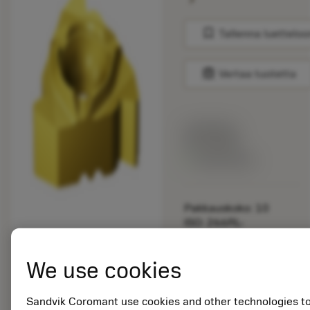
bookmark
Tallenna luetteloo
balance
Vertaa tuotetta
Listahinta:
33.70 EUR
Valittavissa
Pakkauskoko: 10
ISO: 266RL-
16MM01F150E 1135
We use cookies
Materiaalitunnus:
5725824
EAN: 10621144
Sandvik Coromant use cookies and other technologies t