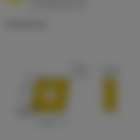
h
0.8 mm/r (0.5 - 1.1)
ex
v
65 m/min (90 - 50)
c
Tekniset kuvat