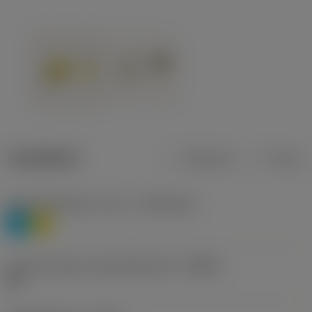
Tuotetiedot
Metrinen
Tuuma
Materiaaliluokitus, taso 1
(TMC1ISO)
P
M
Lastunmurtajan valmistajanimike
(CBMD)
HR