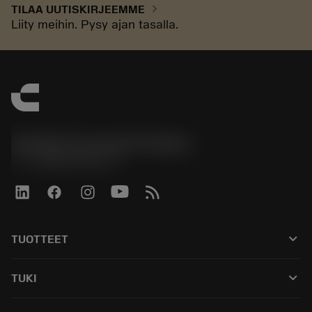
chevron_right
TILAA UUTISKIRJEEMME
Liity meihin. Pysy ajan tasalla.
Sandvik Coromant Finland
phone
+358942451675
keyboard_arrow_down
TUOTTEET
Kaikki työkalut
keyboard_arrow_down
TUKI
Kaikki ohjelmistot
Asiakaspalvelu
Kierrätys