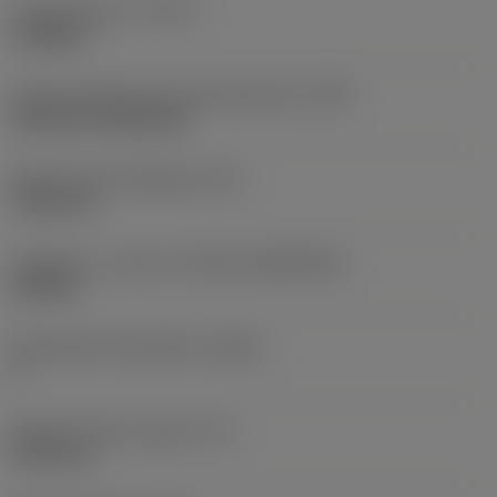
Työstämistapa
(CTPT)
roughing
Terän kiinnitystavan koodi (metrinen)
(IFS)
Cylindrical fixing hole
Kiinnitysreiän halkaisija
(D1)
7,925 mm
Teräkoko ja -muoto
(CUTINT_SIZESHAPE)
CN1906
Teräsärmien lukumäärä
(CEDC)
2
Sisään piirretty ympyrä
(IC)
19,05 mm