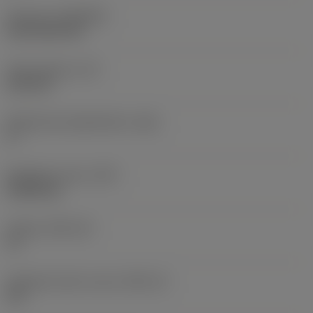
Pinnoite
(COATING)
CVD TiCN+TiN
Terän paksuus
(S)
6,35 mm
Pääsärmän päästökulma
(AN)
0 °
Nimikkeen paino
(WT)
0,0262 kg
Teräsja
(SSC_M)
19
Teräsijan koodi, tuuma
(SSC_N)
3/4