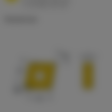
h
0.8 mm/r (0.5 - 1.1)
ex
v
65 m/min (90 - 50)
c
Tekniset kuvat