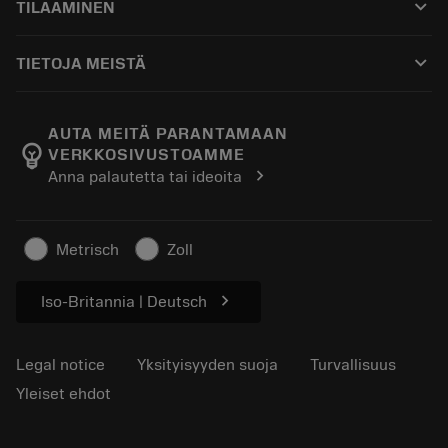
keyboard_arrow_down
TILAAMINEN
Jakelijat ja asiantuntijat
Kunnostus
Ostaminen
Oppaat ja opetusohjelmat
Tailor Made
keyboard_arrow_down
TIETOJA MEISTÄ
Tilaa
Laskimet ja sovellukset
Tietoa Sandvik Coromantista
Paluu
Luettelot ja käsikirjat
Manufacturing Wellness
Seuraa tilaustasi
AUTA MEITÄ PARANTAMAAN
emoji_objects
VERKKOSIVUSTOAMME
Ura
Pyydä tarjous
chevron_right
Anna palautetta tai ideoita
Kestävä liiketoiminta
Artikkelit
Lehdistölle
Metrisch
Zoll
chevron_right
Iso-Britannia | Deutsch
Legal notice
Yksityisyyden suoja
Turvallisuus
Yleiset ehdot