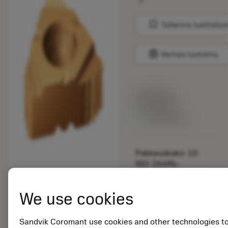
bookmark
Tallenna luetteloo
balance
Vertaa tuotetta
Listahinta:
33.70 EUR
Valittavissa
Pakkauskoko: 10
ISO: 266RL-
16MM03A100M 1125
We use cookies
Materiaalitunnus:
5725824
EAN: 10621144
Sandvik Coromant use cookies and other technologies t