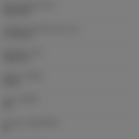
Terän muotokoodi
(SC)
Rhombic 80
Teräsärmän tehollinen pituus
(LE)
17,7439 mm
Nirkonsäde
(RE)
1,5875 mm
Kätisyys
(HAND)
Neutral
Laatu
(GRADE)
235
Perusaine
(SUBSTRATE)
HC