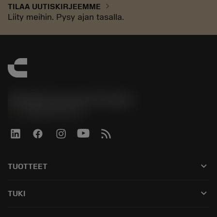
chevron_right
TILAA UUTISKIRJEEMME
Liity meihin. Pysy ajan tasalla.
Sandvik Coromant Finland
phone
+358942451675
keyboard_arrow_down
TUOTTEET
Kaikki työkalut
keyboard_arrow_down
TUKI
Kaikki ohjelmistot
Asiakaspalvelu
Kierrätys