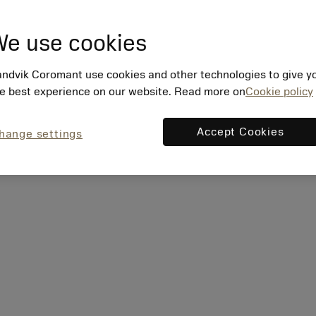
e use cookies
ndvik Coromant use cookies and other technologies to give y
e best experience on our website. Read more on
Cookie policy
Accept Cookies
hange settings